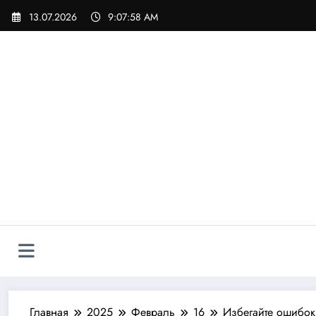
Перейти
13.07.2026
9:07:59 AM
к
содержимому
Главная
2025
Февраль
16
Избегайте ошибок