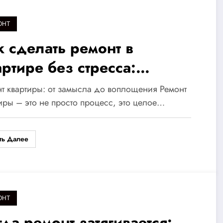
ОНТ
к сделать ремонт в
артире без стресса:
шаговое руководство для
т квартиры: от замысла до воплощения Ремонт
здания уютного и стильного
иры – это не просто процесс, это целое…
терьера
ть Далее
ОНТ
да ремонт затягивается: