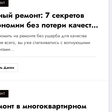
ОНТ
ный ремонт: 7 секретов
ономии без потери качества
я создания уютного
омить на ремонте без ущерба для качества
терьера
е всего, вы уже сталкивались с волнующими
нтами…
ть Далее
ОНТ
монт в многоквартирном