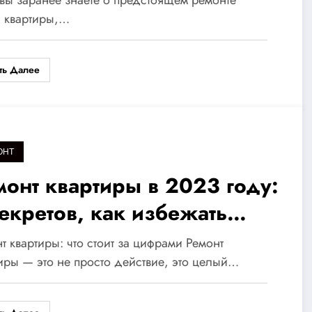
торые изменят ваше жилье
й квартиры,…
всегда
ть Далее
ОНТ
монт квартиры в 2023 году:
секретов, как избежать
ожиданных расходов и
т квартиры: что стоит за цифрами Ремонт
годно выбрать подрядчика
иры — это не просто действие, это целый…