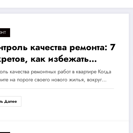
ОНТ
нтроль качества ремонта: 7
кретов, как избежать
ибок и создать идеальный
оль качества ремонтных работ в квартире Когда
м для семьи
оите на пороге своего нового жилья, вокруг…
ть Далее