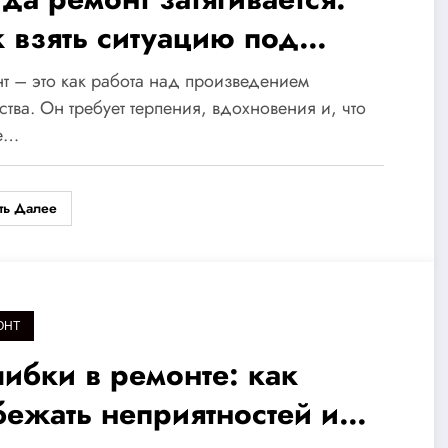
к взять ситуацию под
нтроль
т – это как работа над произведением
ства. Он требует терпения, вдохновения и, что
е…
ть Далее
ОНТ
ибки в ремонте: как
бежать неприятностей и