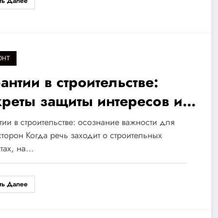
ть Далее
ОНТ
антии в строительстве:
креты защиты интересов и
нимизации финансовых
тии в строительстве: осознание важности для
сков
сторон Когда речь заходит о строительных
тах, на…
ть Далее