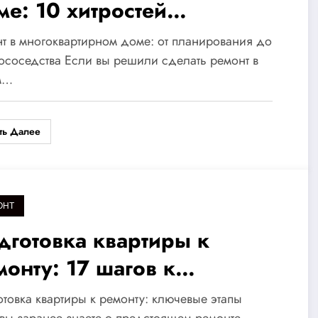
ме: 10 хитростей
брососедства для
т в многоквартирном доме: от планирования до
мфортного общения и
соседства Если вы решили сделать ремонт в
м…
рного соседства
ть Далее
ОНТ
дготовка квартиры к
монту: 17 шагов к
еальному пространству,
товка квартиры к ремонту: ключевые этапы
вы заранее знаете о предстоящем ремонте