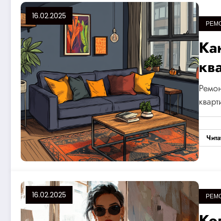
16.02.2025
РЕМ
Ка
кв
по
Ремон
со
кварт
ин
Чита
16.02.2025
РЕМ
Ког