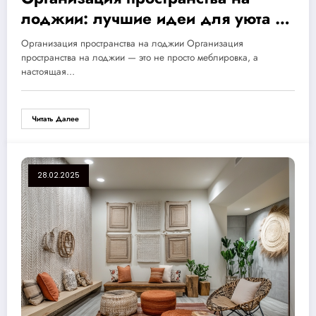
лоджии: лучшие идеи для уюта и
комфорта, которые вдохновят вас
Организация пространства на лоджии Организация
на преображение
пространства на лоджии — это не просто меблировка, а
настоящая…
Читать Далее
28.02.2025