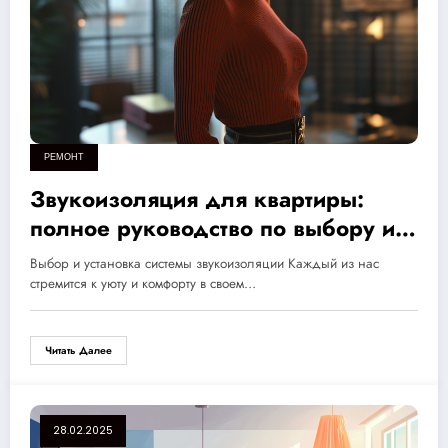
РЕМОНТ
Звукоизоляция для квартиры:
полное руководство по выбору и
установке для комфортной жизни
Выбор и установка системы звукоизоляции Каждый из нас
в шумном городе
стремится к уюту и комфорту в своем…
Читать Далее
28.02.2025