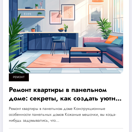
РЕМОНТ
Ремонт квартиры в панельном
доме: секреты, как создать уютное
пространство для комфортной
Ремонт квартиры в панельном доме Конструкционные
жизни
особенности панельных домов Кожаные мешочки, вы когда-
нибудь задумывались, что…