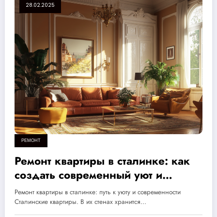
28.02.2025
РЕМОНТ
Ремонт квартиры в сталинке: как
создать современный уют и
сохранить историческую ценность
Ремонт квартиры в сталинке: путь к уюту и современности
за 10 шагов
Сталинские квартиры. В их стенах хранится…