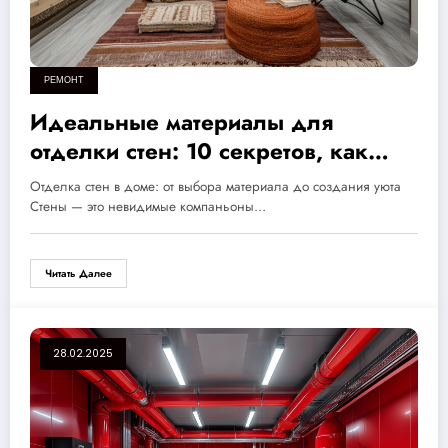
РЕМОНТ
Идеальные материалы для
отделки стен: 10 секретов, как
создать уют и защитить ваш дом
Отделка стен в доме: от выбора материала до создания уюта
Стены — это невидимые компаньоны…
Читать Далее
28.02.2025