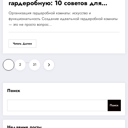
гардеробную: 10 советов для
стильного и функционального
Организация гардеробной комнаты: искусство и
пространства по вашему вкусу
функциональность Создание идеальной гардеробной комнаты
— это не просто вопрос…
Читать Далее
Пагинация
…
1
2
31
записей
Поиск
Поиск
Недавние посты