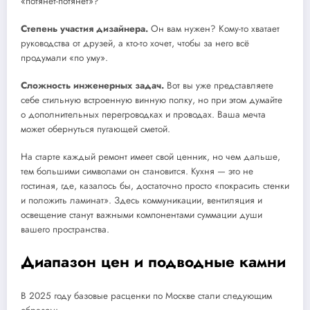
«потянет-потянет»?
Степень участия дизайнера.
Он вам нужен? Кому-то хватает
руководства от друзей, а кто-то хочет, чтобы за него всё
продумали «по уму».
Сложность инженерных задач.
Вот вы уже представляете
себе стильную встроенную винную полку, но при этом думайте
о дополнительных перегроводках и проводах. Ваша мечта
может обернуться пугающей сметой.
На старте каждый ремонт имеет свой ценник, но чем дальше,
тем большими символами он становится. Кухня — это не
гостиная, где, казалось бы, достаточно просто «покрасить стенки
и положить ламинат». Здесь коммуникации, вентиляция и
освещение станут важными компонентами суммации души
вашего пространства.
Диапазон цен и подводные камни
В 2025 году базовые расценки по Москве стали следующим