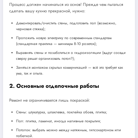
Процесс должен начинаться из основ! Прежде чем пытаться
сделать вашу кухню прекрасной, нужно:
Демонтировать/очистить стены, подготовить пол (возможно,
черновая стяжка);
Проложить новую электрику по современным стандартам
(стандартная практика — минимум 8-10 розеток);
Выравнять стены и позаботиться о гидроизоляции (вдруг соседи
сверху решат организовать потоп?);
Заняться монтажом скрытых коммуникаций — всё это требует как
ума, так и опыта.
2. Основные отделочные работы
Ремонт не ограничивается лишь покраской:
Стены: штукатурка, шпаклевка, поклейка обоев, плитка;
Пол: плитка, ламинат, иногда наливные покрытия;
Потолок: выбрать можно между натяжным, гипсокартоном или
побелкой.