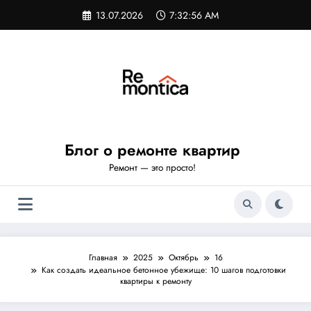
Перейти
13.07.2026
7:32:57 AM
к
содержимому
Блог о ремонте квартир
Ремонт — это просто!
Главная
2025
Октябрь
16
Как создать идеальное бетонное убежище: 10 шагов подготовки
квартиры к ремонту