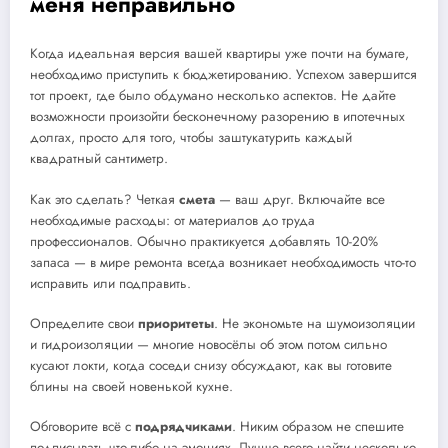
меня неправильно
Когда идеальная версия вашей квартиры уже почти на бумаге,
необходимо приступить к бюджетированию. Успехом завершится
тот проект, где было обдумано несколько аспектов. Не дайте
возможности произойти бесконечному разорению в ипотечных
долгах, просто для того, чтобы заштукатурить каждый
квадратный сантиметр.
Как это сделать? Четкая
смета
— ваш друг. Включайте все
необходимые расходы: от материалов до труда
профессионалов. Обычно практикуется добавлять 10-20%
запаса — в мире ремонта всегда возникает необходимость что-то
исправить или подправить.
Определите свои
приоритеты
. Не экономьте на шумоизоляции
и гидроизоляции — многие новосёлы об этом потом сильно
кусают локти, когда соседи снизу обсуждают, как вы готовите
блины на своей новенькой кухне.
Обговорите всё с
подрядчиками
. Никим образом не спешите
подписывать что-либо на эмоциях. Лучше всего найти несколько