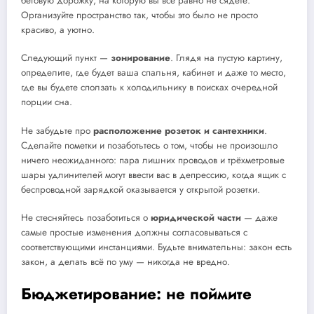
беговую дорожку, на которую вы всё равно не сядете.
Организуйте пространство так, чтобы это было не просто
красиво, а уютно.
Следующий пункт —
зонирование
. Глядя на пустую картину,
определите, где будет ваша спальня, кабинет и даже то место,
где вы будете сползать к холодильнику в поисках очередной
порции сна.
Не забудьте про
расположение розеток и сантехники
.
Сделайте пометки и позаботьтесь о том, чтобы не произошло
ничего неожиданного: пара лишних проводов и трёхметровые
шары удлинителей могут ввести вас в депрессию, когда ящик с
беспроводной зарядкой оказывается у открытой розетки.
Не стесняйтесь позаботиться о
юридической части
— даже
самые простые изменения должны согласовываться с
соответствующими инстанциями. Будьте внимательны: закон есть
закон, а делать всё по уму — никогда не вредно.
Бюджетирование: не поймите