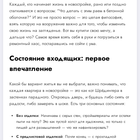
Каждый, кто начинает жизнь в новостройке, рано или поздно
сталкивается с вопросом: "Что делать с этим раем в бетонной
оболочке?" И это не просто вопрос — это целая философия,
взять которую на вооружение важно для того, чтобы изменить
свою жизнь на загляденье. Вот вы купили свою мечту, а
дальше что? Самое время взять себя в руки и погрузиться в
ремонтный хаос, постаравшись не сойти с ума.
Состояние входящих: первое
впечатление
Какой бы вариант жилья вы не выбрали, важно понимать, что
каждая квартира в новостройке — это как кот Шрёдингера в
застенках парадного. Откроешь дверь, и будешь либо сиять от
радости, либо замереть в шоке. Есть три основных состояния:
Без отделки
: Начинаем с серых стен, стройматериалы или остатки
пыли на полу? Это как пустой холст для художника, но только с
пищей для размышлений — что же нафантазировать?
С предчистовой отделкой
: Почти конец — с прохладной