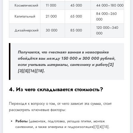
Косметический
11 000
45 000
44 000–180 000
84 000–260
Капитальный
21 000
65 000
000
120 000–340
Дизайнерский
30 000
85 000
000
Получается, что «честная» ванная в новостройке
обойдётся вам между
150 000 и 300 000 рублей
,
если учитывать материалы, сантехнику и работу[2]
[3][5][16][18].
4. Из чего складывается стоимость?
Переходя к вопросу о том, от чего зависит эта сумма, стоит
рассмотреть ключевые факторы:
Работы
(демонтаж, подготовка, укладка плитки, монтаж
сантехники, а также электрика и гидроизоляция)[1][4][15].