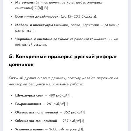
Материалы
(плитка, цемент, затирка, трубы, электрика,
сантехника)[2][8][18].
Если нужен
дизайн-проект
(до 15–20% бюджета).
Мебель и аксессуары
(зеркало, полки, держатели — тут можно
разгуляться).
Черновые и чистовые расходы
: от разводки коммуникаций до
последней отделки.
5. Конкретные примеры: русский реферат
ценников
Каждый думает о своих деньгах, поэтому давайте перечислим
некоторые расценки на основные работы:
Штукатурка стен
— 480 руб/м²[1].
Гидроизоляция
— 261 руб/м²[1].
Облицовка пола плиткой
— 852 руб/м²[1].
Облицовка стен плиткой
— 937 руб/м²[1].
Установка ванны
— 3600 руб за услугу[1].