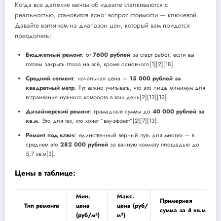
Когда все далекие мечты об идеале сталкиваются с
реальностью, становится ясно: вопрос стоимости — ключевой.
Давайте взглянем на диапазон цен, который вам придется
преодолеть:
Бюджетный ремонт
: от
7600 рублей
за старт работ, если вы
готовы закрыть глаза на всё, кроме основного[1][2][18].
Средний сегмент
: начальная цена —
15 000 рублей за
квадратный метр
. Тут важно учитывать, что это лишь минимум для
встраивания нужного комфорта в ваш день[2][13][12].
Дизайнерский ремонт
: грамадные суммы до
40 000 рублей за
кв.м
. Это для тех, кто хочет “вау-эффект”[2][7][13].
Ремонт под ключ
: единственный верный путь для многих — в
среднем это
282 000 рублей
за ванную комнату площадью до
5,7 кв.м[3].
Цены в таблице:
Мин.
Макс.
Примерная
Тип ремонта
цена
цена (руб/
сумма за 4 кв.м
(руб/м²)
м²)