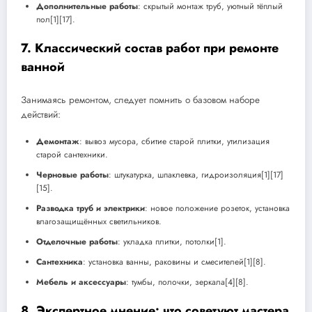
Дополнительные работы
: скрытый монтаж труб, уютный тёплый
пол[1][17].
7. Классический состав работ при ремонте
ванной
Занимаясь ремонтом, следует помнить о базовом наборе
действий:
Демонтаж
: вывоз мусора, сбитие старой плитки, утилизация
старой сантехники.
Черновые работы
: штукатурка, шпаклевка, гидроизоляция[1][17]
[15].
Разводка труб и электрики
: новое положение розеток, установка
влагозащищённых светильников.
Отделочные работы
: укладка плитки, потолки[1].
Сантехника
: установка ванны, раковины и смесителей[1][8].
Мебель и аксессуары
: тумбы, полочки, зеркала[4][8].
8. Экспертное мнение: что советуют мастера