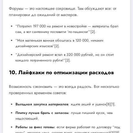
Форумы — это настоящее сокровище. Там обсуждают все: от
планировки до ожиданий от мастеров.
“Потратил 197 000 на ремонт в новостройке — материалы брал
сам, а вот сантехнику поставили ‘по-пацански’”[2].
“Моя маленькая ванная обошлась в 120 000, никаких
дизайнерских изысков”[2].
“Дизайнерский ремонт встал в 320 000 рублей, но он стоит
каждого потраченного рубля!”[2].
10. Лайфхаки по оптимизации расходов
Возможность сэкономить — это всегда радость. Вот несколько
проверенных временем советов:
Выгодная закупка материалов
: ждите акций и уценок[8][1].
Плитку лучше брать с запасом
: лучше лишний кусок, чем
недостающий.
Работы за фикс готовы
: если фирма работает по договору “под
ключ”, итоговая цена, скорее всего, останется неизменной[5][9].