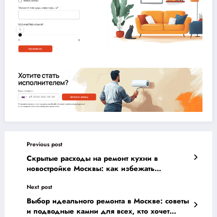
Previous post
Скрытые расходы на ремонт кухни в
новостройке Москвы: как избежать
разорения — полное руководство с ценами и
Next post
полезными лайфхаками
Выбор идеального ремонта в Москве: советы
и подводные камни для всех, кто хочет