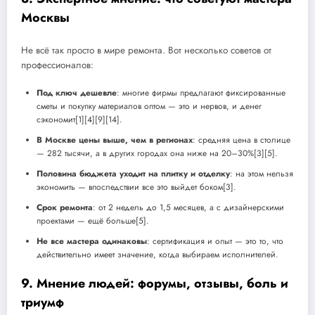
Москвы
Не всё так просто в мире ремонта. Вот несколько советов от
профессионалов:
Под ключ дешевле
: многие фирмы предлагают фиксированные
сметы и покупку материалов оптом — это и нервов, и денег
сэкономит[1][4][9][14].
В Москве цены выше, чем в регионах
: средняя цена в столице
— 282 тысячи, а в других городах она ниже на 20–30%[3][5].
Половина бюджета уходит на плитку и отделку
: на этом нельзя
экономить — впоследствии все это выйдет боком[3].
Срок ремонта
: от 2 недель до 1,5 месяцев, а с дизайнерскими
проектами — ещё больше[5].
Не все мастера одинаковы
: сертификация и опыт — это то, что
действительно имеет значение, когда выбираем исполнителей.
9. Мнение людей: форумы, отзывы, боль и
триумф