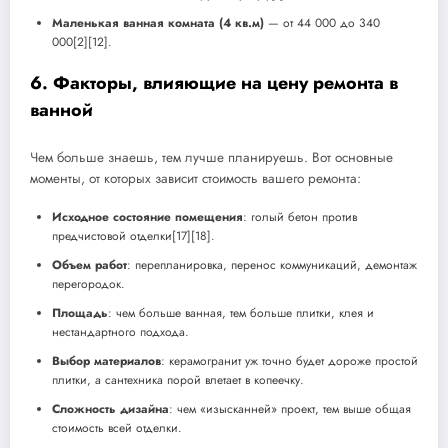
Маленькая ванная комната (4 кв.м)
— от 44 000 до 340
000[2][12].
6. Факторы, влияющие на цену ремонта в
ванной
Чем больше знаешь, тем лучше планируешь. Вот основные
моменты, от которых зависит стоимость вашего ремонта:
Исходное состояние помещения
: голый бетон против
предчистовой отделки[17][18].
Объем работ
: перепланировка, перенос коммуникаций, демонтаж
перегородок.
Площадь
: чем больше ванная, тем больше плитки, клея и
нестандартного подхода.
Выбор материалов
: керамогранит уж точно будет дороже простой
плитки, а сантехника порой влетает в копеечку.
Сложность дизайна
: чем «изысканней» проект, тем выше общая
стоимость всей отделки.