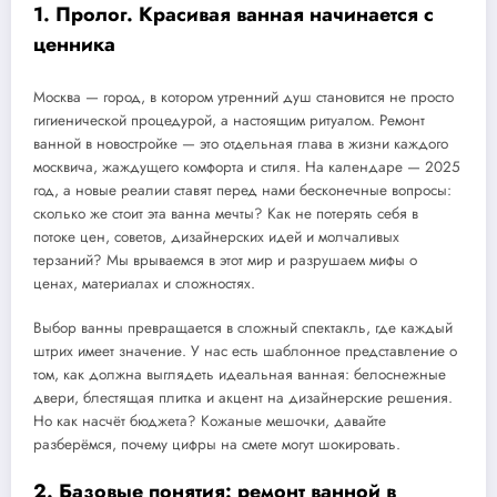
1. Пролог. Красивая ванная начинается с
ценника
Москва — город, в котором утренний душ становится не просто
гигиенической процедурой, а настоящим ритуалом. Ремонт
ванной в новостройке — это отдельная глава в жизни каждого
москвича, жаждущего комфорта и стиля. На календаре — 2025
год, а новые реалии ставят перед нами бесконечные вопросы:
сколько же стоит эта ванна мечты? Как не потерять себя в
потоке цен, советов, дизайнерских идей и молчаливых
терзаний? Мы врываемся в этот мир и разрушаем мифы о
ценах, материалах и сложностях.
Выбор ванны превращается в сложный спектакль, где каждый
штрих имеет значение. У нас есть шаблонное представление о
том, как должна выглядеть идеальная ванная: белоснежные
двери, блестящая плитка и акцент на дизайнерские решения.
Но как насчёт бюджета? Кожаные мешочки, давайте
разберёмся, почему цифры на смете могут шокировать.
2. Базовые понятия: ремонт ванной в