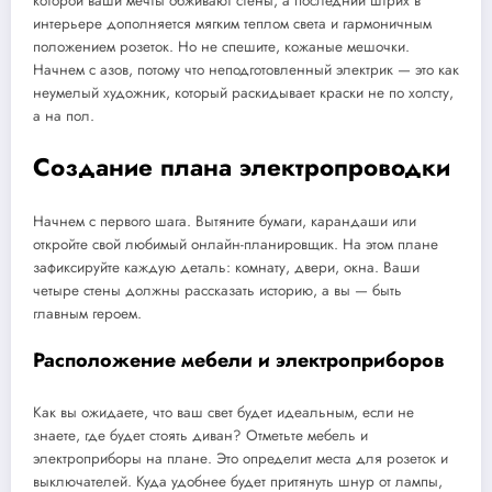
которой ваши мечты обживают стены, а последний штрих в
интерьере дополняется мягким теплом света и гармоничным
положением розеток. Но не спешите, кожаные мешочки.
Начнем с азов, потому что неподготовленный электрик — это как
неумелый художник, который раскидывает краски не по холсту,
а на пол.
Создание плана электропроводки
Начнем с первого шага. Вытяните бумаги, карандаши или
откройте свой любимый онлайн-планировщик. На этом плане
зафиксируйте каждую деталь: комнату, двери, окна. Ваши
четыре стены должны рассказать историю, а вы — быть
главным героем.
Расположение мебели и электроприборов
Как вы ожидаете, что ваш свет будет идеальным, если не
знаете, где будет стоять диван? Отметьте мебель и
электроприборы на плане. Это определит места для розеток и
выключателей. Куда удобнее будет притянуть шнур от лампы,