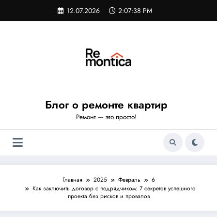
Перейти
12.07.2026
2:07:39 PM
к
содержимому
Блог о ремонте квартир
Ремонт — это просто!
Главная
2025
Февраль
6
Как заключить договор с подрядчиком: 7 секретов успешного
проекта без рисков и провалов