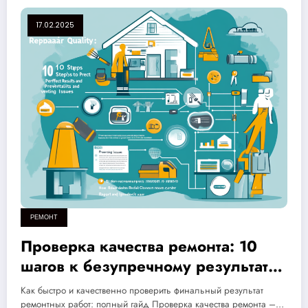
17.02.2025
РЕМОНТ
Проверка качества ремонта: 10
шагов к безупречному результату
и избавлению от возможных
Как быстро и качественно проверить финальный результат
проблем
ремонтных работ: полный гайд Проверка качества ремонта –…