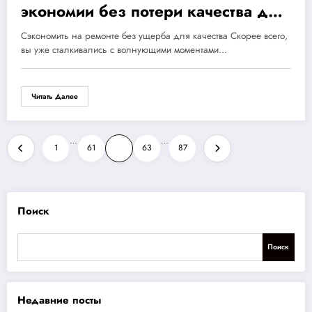
экономии без потери качества для
создания уютного интерьера
Сэкономить на ремонте без ущерба для качества Скорее всего,
вы уже сталкивались с волнующими моментами…
Читать Далее
Пагинация
…
…
1
61
62
63
87
записей
Поиск
Поиск
Недавние посты