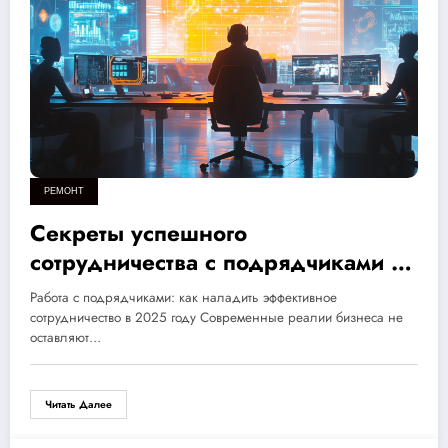
РЕМОНТ
Секреты успешного
сотрудничества с подрядчиками в
2025 году: ключевые стратегии
Работа с подрядчиками: как наладить эффективное
для предотвращения ошибок и
сотрудничество в 2025 году Современные реалии бизнеса не
оставляют…
достижения результатов
Читать Далее