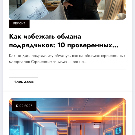
РЕМОНТ
Как избежать обмана
подрядчиков: 10 проверенных
шагов для безопасного и
Как не дать подрядчику обмануть вас на объемах строительных
надежного строительства вашего
материалов Строительство дома — это не…
дома
Читать Далее
17.02.2025