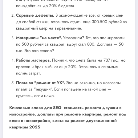
понадобиться до 20% бюджета.
Скрытые дефекты.
В эконом-отделке все, от кривых стен
до слабой стяжки, готовьтесь отдать еще 300-500 рублей за
квадратный метр на выравнивание.
Материалы "на месте".
Уговорили? Тот, что планировали
по 500 рублей за квадрат, вдруг стал 800. Доплата — 50
тыс. Это того стоило?
Работы мастеров.
Поняли, что смета была на 737 тыс., но
простои и брак выбьют еще 20%. Готовьтесь к открытым
полям затрат.
Плата за "ремонт от УК".
Это не законно, но новоселы
платят за "текущий". Если попадете на такой счет —
судитесь, если надо.
Ключевые слова для SEO
:
стоимость ремонта двушки в
новостройке
,
доплаты при ремонте квартиры
,
ремонт под
ключ в новостройке
,
смета на ремонт двухкомнатной
квартиры 2025
.