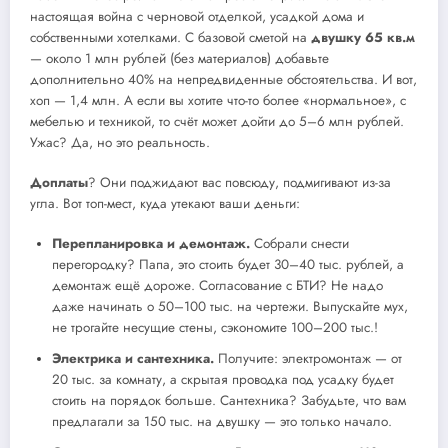
настоящая война с черновой отделкой, усадкой дома и
собственными хотелками. С базовой сметой на
двушку 65 кв.м
— около 1 млн рублей (без материалов) добавьте
дополнительно 40% на непредвиденные обстоятельства. И вот,
хоп — 1,4 млн. А если вы хотите что-то более «нормальное», с
мебелью и техникой, то счёт может дойти до 5–6 млн рублей.
Ужас? Да, но это реальность.
Доплаты
? Они поджидают вас повсюду, подмигивают из-за
угла. Вот топ-мест, куда утекают ваши деньги:
Перепланировка и демонтаж.
Собрали снести
перегородку? Папа, это стоить будет 30–40 тыс. рублей, а
демонтаж ещё дороже. Согласование с БТИ? Не надо
даже начинать о 50–100 тыс. на чертежи. Выпускайте мух,
не трогайте несущие стены, сэкономите 100–200 тыс.!
Электрика и сантехника.
Получите: электромонтаж — от
20 тыс. за комнату, а скрытая проводка под усадку будет
стоить на порядок больше. Сантехника? Забудьте, что вам
предлагали за 150 тыс. на двушку — это только начало.