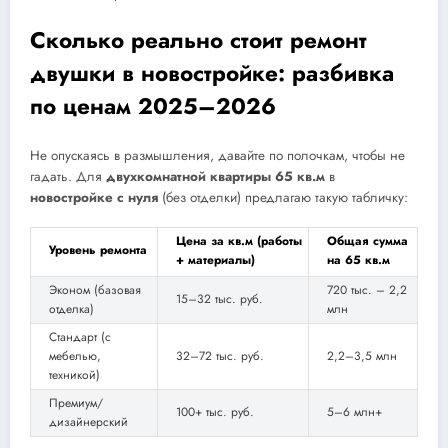
Сколько реально стоит ремонт
двушки в новостройке: разбивка
по ценам 2025–2026
Не опускаясь в размышления, давайте по полочкам, чтобы не
гадать. Для
двухкомнатной квартиры 65 кв.м
в
новостройке с нуля
(без отделки) предлагаю такую табличку:
Цена за кв.м (работы
Общая сумма
Уровень ремонта
+ материалы)
на 65 кв.м
Эконом (базовая
720 тыс. – 2,2
15–32 тыс. руб.
отделка)
млн
Стандарт (с
мебелью,
32–72 тыс. руб.
2,2–3,5 млн
техникой)
Премиум/
100+ тыс. руб.
5–6 млн+
дизайнерский