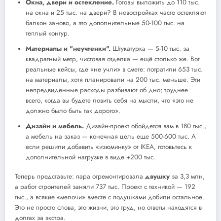
Окна, двери и остекление.
Готовы выложить до 110 тыс.
на окна и 25 тыс. на двери? В новостройках часто остекляют
балкон заново, а это дополнительные 50-100 тыс. на
теплый контур.
Материалы и "неучтенки".
Штукатурка — 5-10 тыс. за
квадратный метр, чистовая отделка — ещё столько же. Вот
реальные кейсы, где «не учли» в смете: потратили 653 тыс.
на материалы, хотя планировали на 200 тыс. меньше. Эти
непредвиденные расходы разбивают об дно; труднее
всего, когда вы будете ловить себя на мысли, что «это не
должно было быть так дорого».
Дизайн и мебель.
Дизайн-проект обойдется вам в 180 тыс.,
а мебель на заказ — конечная цель еще 500-600 тыс. А
если решили добавить «изюминку» от IKEA, готовьтесь к
дополнительной нагрузке в виде +200 тыс.
Теперь представьте: пара отремонтировала
двушку
за 3,3 млн,
а работ строителей заняли 737 тыс. Проект с техникой — 192
тыс., а всякие «мелочи» вместе с подушками добили остальное.
Это не просто слова, это жизни, это труд, но ответы находятся в
долгах за экстра.