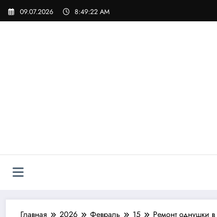
Перейти
09.07.2026
8:49:23 AM
к
содержимому
Главная
2026
Февраль
15
Ремонт однушки в 