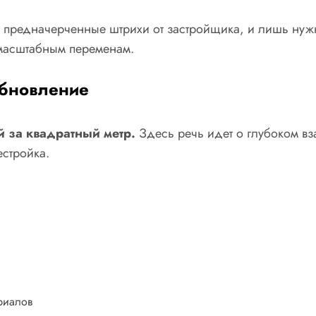
ет предначерченные штрихи от застройщика, и лишь нуж
 масштабным переменам.
обновление
й за квадратный метр.
Здесь речь идет о глубоком вз
стройка.
риалов