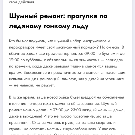
свои действия.
Шумный ремонт: прогулка по
ледяному тонкому льду
Кто бы мог подумать, что шумный набор инструментов и
перфораторов имеет свой расписанный порядок? Но он есть. В
обычных домах вам придется терпеть до 09:00 по будням и до
19:00 по субботам, с обязательным «тихим часом» — периодом
по времени, когда даже заевшая тишина становится вашим
врагом. Воскресенье и праздничные дни становятся настоящим
испытанием для реноваций: там звук, как у детей на утреннике
— не навесит, не радует.
В то же время, ваша новостройка будет щедрой на обновления
в течение полтора года с момента её завершения. Шумный
ремонт можно делать с 07:00 до 23:00 каждый день — да-да,
даже в выходные! И это не просто позволение, это ваша
привилегия. Схватив молоток в руке, вы вольны сверлить и
стучать, не опасаясь местных «шумозаботников». У вас есть