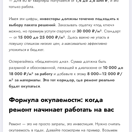
— Для 80 м² квартиры получается от
1,4 до 2,8 млн ₽
, и это
только работа.
Имея эти цифры,
инвесторы должны точечно подходить к
выбору пакета решений
. Заказывать отделку «под ключ»
можно, но премиум услуги стартуют от
30 000 ₽/м²
. Стандарт
— от
15 000 до 25 000 ₽/м²
.
Здесь важно не упасть в
ловушку слишком низких цен, а максимально эффективно
уложиться в бюджет.
Остерегайтесь «бюджетного дна». Сумма должна быть
разумной и обоснованной, лежащей в диапазоне от
10 000 до
18 000 ₽/м² за работу
и добавьте к этому
8 000–12 000 ₽/
м² за материалы
.
Это тот коридор, где ремонт реально
будет окупаться
.
Формула окупаемости: когда
ремонт начинает работать на вас
Ремонт — это не просто затраты, это инвестиция. Нужно считать
окупаемость в годах. Давайте посмотрим на пример. Возьмем