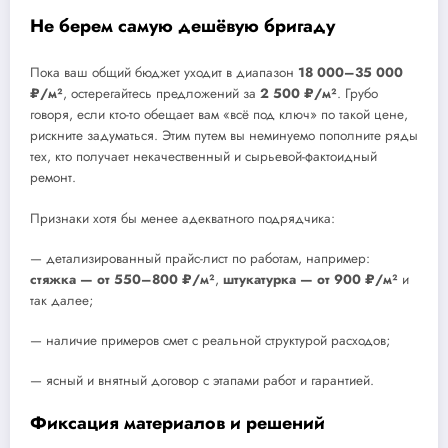
Не берем самую дешёвую бригаду
Пока ваш общий бюджет уходит в диапазон
18 000–35 000
₽/м²
, остерегайтесь предложений за
2 500 ₽/м²
. Грубо
говоря, если кто-то обещает вам «всё под ключ» по такой цене,
рискните задуматься. Этим путем вы неминуемо пополните ряды
тех, кто получает некачественный и сырьевой-фактоидный
ремонт.
Признаки хотя бы менее адекватного подрядчика:
— детализированный прайс-лист по работам, например:
стяжка — от 550–800 ₽/м²
,
штукатурка — от 900 ₽/м²
и
так далее;
— наличие примеров смет с реальной структурой расходов;
— ясный и внятный договор с этапами работ и гарантией.
Фиксация материалов и решений