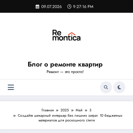
Перейти
09.07.2026
9:27:16 PM
к
содержимому
Блог о ремонте квартир
Ремонт — это просто!
Главная
2025
Май
3
Создайте шикарный интерьер без лишних затрат: 10 бюджетных
материалов для роскошного стиля