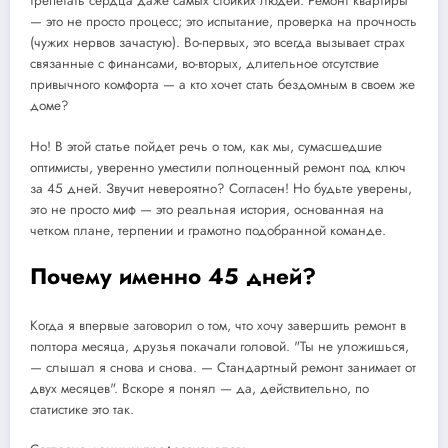
трепетать сердца даже самых стойких людей. Ремонт квартиры
— это не просто процесс; это испытание, проверка на прочность
(чужих нервов зачастую). Во-первых, это всегда вызывает страх
связанные с финансами, во-вторых, длительное отсутствие
привычного комфорта — а кто хочет стать бездомным в своем же
доме?
Но! В этой статье пойдет речь о том, как мы, сумасшедшие
оптимисты, уверенно уместили полноценный ремонт под ключ
за 45 дней. Звучит невероятно? Согласен! Но будьте уверены,
это не просто миф — это реальная история, основанная на
четком плане, терпении и грамотно подобранной команде.
Почему именно 45 дней?
Когда я впервые заговорил о том, что хочу завершить ремонт в
полтора месяца, друзья покачали головой. "Ты не уложишься,
— слышал я снова и снова. — Стандартный ремонт занимает от
двух месяцев". Вскоре я понял — да, действительно, по
статистике это так.