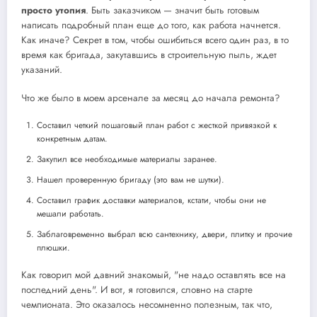
просто утопия
. Быть заказчиком — значит быть готовым
написать подробный план еще до того, как работа начнется.
Как иначе? Секрет в том, чтобы ошибиться всего один раз, в то
время как бригада, закутавшись в строительную пыль, ждет
указаний.
Что же было в моем арсенале за месяц до начала ремонта?
Составил четкий пошаговый план работ с жесткой привязкой к
конкретным датам.
Закупил все необходимые материалы заранее.
Нашел проверенную бригаду (это вам не шутки).
Составил график доставки материалов, кстати, чтобы они не
мешали работать.
Заблаговременно выбрал всю сантехнику, двери, плитку и прочие
плюшки.
Как говорил мой давний знакомый, "не надо оставлять все на
последний день". И вот, я готовился, словно на старте
чемпионата. Это оказалось несомненно полезным, так что,