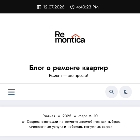
Перейти
12.07.2026
4:40:24 PM
к
содержимому
Блог о ремонте квартир
Ремонт — это просто!
Главная
2025
Март
10
Секреты экономии на ремонте автомобиля: как выбрать
качественные услуги и избежать ненужных затрат