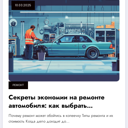
10.03.2025
РЕМОНТ
Секреты экономии на ремонте
автомобиля: как выбрать
качественные услуги и избежать
Почему ремонт может обойтись в копеечку Типы ремонта и их
ненужных затрат
стоимость Когда дело доходит до…