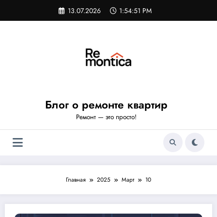
Перейти
13.07.2026
1:54:52 PM
к
содержимому
Блог о ремонте квартир
Ремонт — это просто!
Главная
2025
Март
10