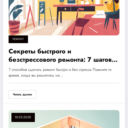
РЕМОНТ
Секреты быстрого и
безстрессового ремонта: 7 шагов к
уютному обновлению квартиры
7 способов сделать ремонт быстро и без стресса Помните то
время, когда вы решились на…
Читать Далее
10.03.2025