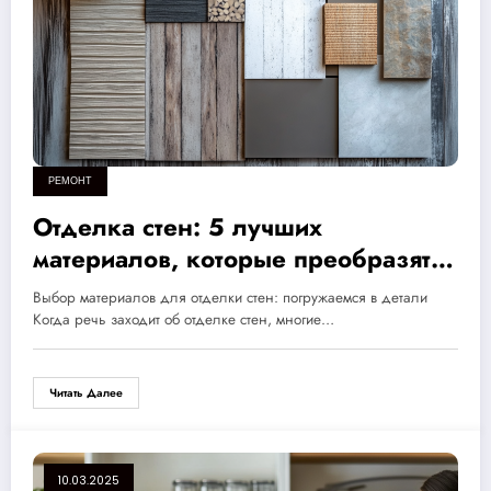
РЕМОНТ
Отделка стен: 5 лучших
материалов, которые преобразят
ваш интерьер и сделают его
Выбор материалов для отделки стен: погружаемся в детали
уникальным
Когда речь заходит об отделке стен, многие…
Читать Далее
10.03.2025