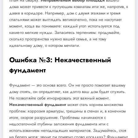
план на смарку.
Неправильный выбор площади
вашего
дома может привести к пустующим комнатам или же, напротив, к
давке в коридоре. Например, дом с двумя этажами и тремя
спальнями может выглядеть великолепно, пока не наступает
момент, когда вы понимаете: каждый угол используется под
какие-то мелкие нужды. Запаситесь терпением: продумайте,
сколько пространства нужно вашей семье, а не тому
идеальному дому, о котором мечтали.
Ошибка №3: Некачественный
фундамент
Фундамент — это основа всего. Он не просто помогает вашему
дому стоять, он определяет, как долго ваш дом будет служить.
Не позволяйте себе игнорировать этот важный момент.
Некачественный фундамент
может стать корнем множества
проблем: коррозия арматуры, трещины в стенах и, в конечном
итоге, скорое разрушение. Проблемы начинаются с
недостаточной глубины заложения фундамента или с
использованием неподходящих материалов. Задумайтесь, стоя
на берегу моря: звучит ли приятно слово «осадка»? Фундамент