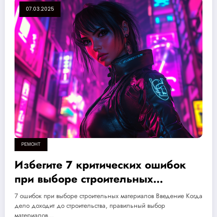
07.03.2025
РЕМОНТ
Избегите 7 критических ошибок
при выборе строительных
материалов: стройте свой
7 ошибок при выборе строительных материалов Введение Когда
идеальный дом без лишних затрат
дело доходит до строительства, правильный выбор
материалов…