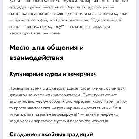
Кухня — это также место для музыки. Выбирайте треки, которые
создадут нужное настроение. Звук шипящих овощей на
сковороде под аккомпанемент джаза или классической музыки
— это не просто фон, это целая атмосфера. "Сделаем новый
стиль — готовим под музыку!" — скажете вы, создавая
настоящую магию на плите.
Место для общения и
взаимодействия
Кулинарные курсы и вечеринки
Проводите время с друзьями, вместе готовя ужины, организуя
кулинарные курсы или мастер-классы. Пусть кухня станет
вашим новым местом сбора: кто-то нарезает, кто-то жарит, а кто-
то просто хвастает своими кулинарными достижениями. "А я
учусь делать идеальные макароны!" — заявите уверенно,
когда успехи переведут в успехи поварского искусства.
Создание семейных традиций