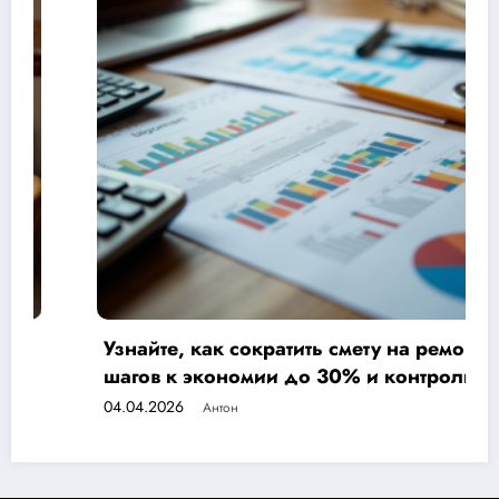
 как сократить смету на ремонт: 7
Ремонт о
 экономии до 30% и контролю
выбрать,
а
нервы?
04.04.2026
Антон