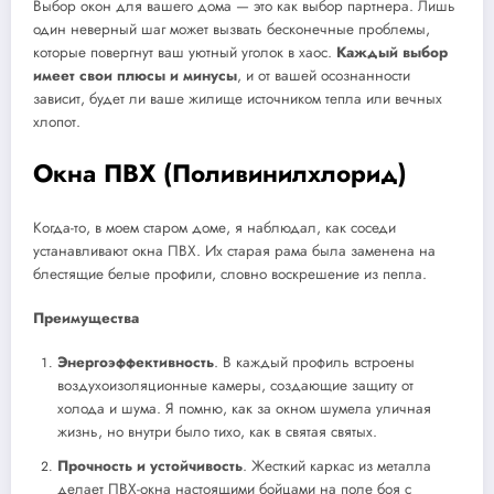
Выбор окон для вашего дома — это как выбор партнера. Лишь
один неверный шаг может вызвать бесконечные проблемы,
которые повергнут ваш уютный уголок в хаос.
Каждый выбор
имеет свои плюсы и минусы
, и от вашей осознанности
зависит, будет ли ваше жилище источником тепла или вечных
хлопот.
Окна ПВХ (Поливинилхлорид)
Когда-то, в моем старом доме, я наблюдал, как соседи
устанавливают окна ПВХ. Их старая рама была заменена на
блестящие белые профили, словно воскрешение из пепла.
Преимущества
Энергоэффективность
. В каждый профиль встроены
воздухоизоляционные камеры, создающие защиту от
холода и шума. Я помню, как за окном шумела уличная
жизнь, но внутри было тихо, как в святая святых.
Прочность и устойчивость
. Жесткий каркас из металла
делает ПВХ-окна настоящими бойцами на поле боя с