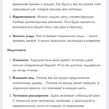
ветряными бурями и градом. Как будто у вас на страже стоит
невидимый щит, готовый отразить все непогоды.
Вариативность
. Можно создать окно, соответствующее
любому архитектурному решению. Оно будет идеально
вписываться в общий стиль, как рука в перчатку.
Легкость ухода
. Они не требуют специального ухода — просто
протереть тряпкой, и можно продолжать наслаждаться комфортом.
Недостатки
Стоимость
. Хорошие окна могут выбить из колеи даже
сильно нагруженный бюджет. И тут мы должны задуматься,
за что мы платим.
Внешний вид
. Многие все же отдают предпочтение
элегантному дереву… Пластик не всегда может передать ту
старинную красоту, что проникает в каждую щель.
Тепловое расширение
. Здесь возникает небольшой риск.
С легкостью могут возникнуть проблемы с прокладкой и
герметичностью, если не следить за изменением