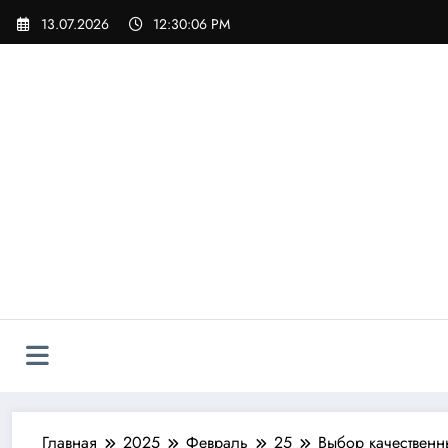
Перейти
13.07.2026
12:30:07 PM
к
содержимому
Главная
2025
Февраль
25
Выбор качественн