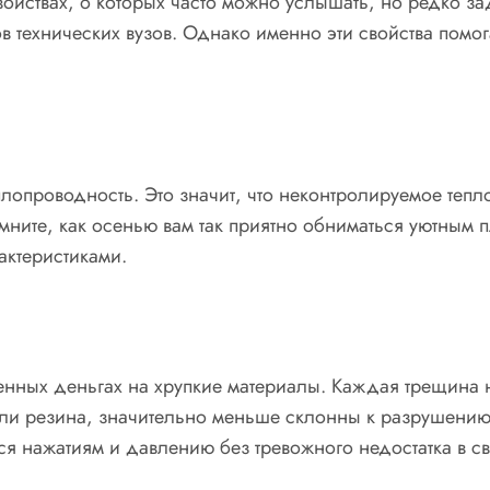
ойствах, о которых часто можно услышать, но редко за
в технических вузов. Однако именно эти свойства помо
плопроводность. Это значит, что неконтролируемое теп
омните, как осенью вам так приятно обниматься уютным 
актеристиками.
нных деньгах на хрупкие материалы. Каждая трещина н
или резина, значительно меньше склонны к разрушению
я нажатиям и давлению без тревожного недостатка в с