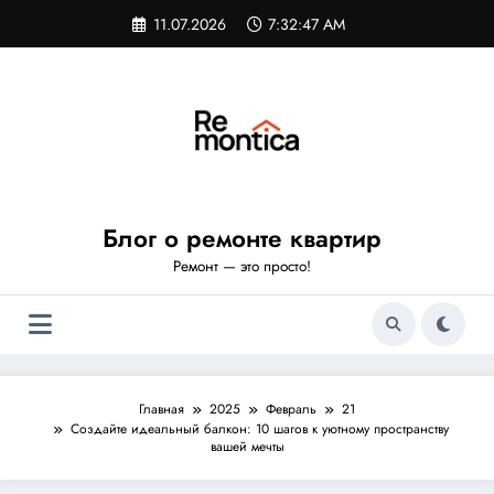
Перейти
11.07.2026
7:32:48 AM
к
содержимому
Блог о ремонте квартир
Ремонт — это просто!
Главная
2025
Февраль
21
Создайте идеальный балкон: 10 шагов к уютному пространству
вашей мечты