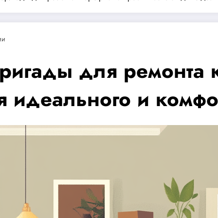
ии
игады для ремонта к
ля идеального и комф