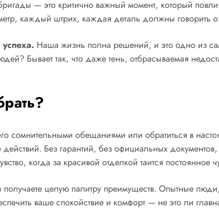
игады — это критично важный момент, который повлияет
метр, каждый штрих, каждая деталь должны говорить о 
 успеха.
Наша жизнь полна решений, и это одно из сам
 людей? Бывает так, что даже тень, отбрасываемая недос
брать?
с его сомнительными обещаниями или обратиться в наст
действий. Без гарантий, без официальных документов, в
ство, когда за красивой отделкой таится постоянное чу
олучаете целую палитру преимуществ. Опытные люди, ш
еспечить ваше спокойствие и комфорт — не это ли главн