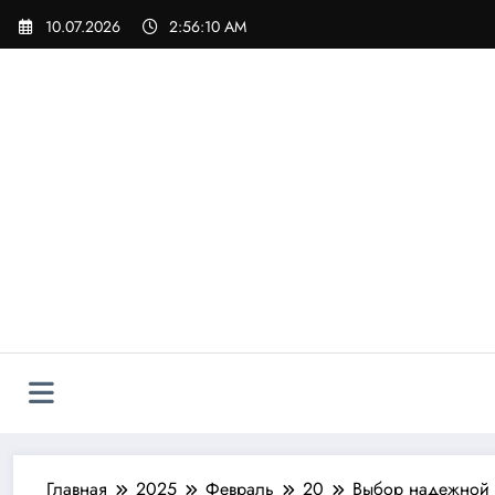
Перейти
10.07.2026
2:56:12 AM
к
содержимому
Главная
2025
Февраль
20
Выбор надежной б