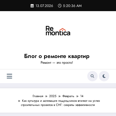
Перейти
13.07.2026
5:20:37 AM
к
содержимому
Блог о ремонте квартир
Ремонт — это просто!
Главная
2025
Февраль
14
Как культура и мотивация подрядчиков влияют на успех
строительных проектов в СНГ: секреты эффективности