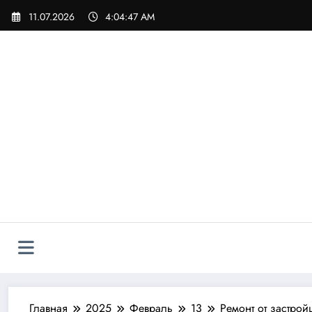
Перейти
11.07.2026
4:04:49 AM
к
содержимому
Главная
2025
Февраль
13
Ремонт от застрой