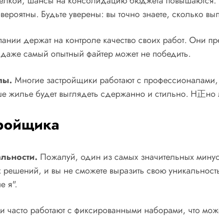
елкой, шансы на консолидацию бюджета повышаются. В
роятны. Будьте уверены: вы точно знаете, сколько вып
нии держат на контроле качество своих работ. Они пре
: даже самый опытный файтер может не победить.
лы.
Многие застройщики работают с профессионалами, 
ше жилье будет выглядеть сдержанно и стильно. Н正но 
тройщика
льности.
Пожалуй, один из самых значительных минус
 решений, и вы не сможете выразить свою уникальность
е я".
 часто работают с фиксированными наборами, что может