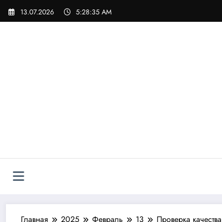
Перейти
13.07.2026
5:28:37 AM
к
содержимому
Главная
2025
Февраль
13
Проверка качества