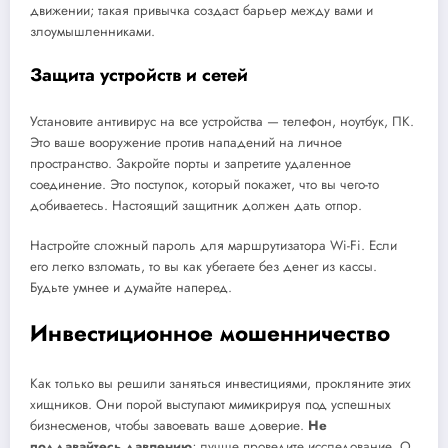
движении; такая привычка создаст барьер между вами и
злоумышленниками.
Защита устройств и сетей
Установите антивирус на все устройства — телефон, ноутбук, ПК.
Это ваше вооружение против нападений на личное
пространство. Закройте порты и запретите удаленное
соединение. Это поступок, который покажет, что вы чего-то
добиваетесь. Настоящий защитник должен дать отпор.
Настройте сложный пароль для маршрутизатора Wi-Fi. Если
его легко взломать, то вы как убегаете без денег из кассы.
Будьте умнее и думайте наперед.
Инвестиционное мошенничество
Как только вы решили заняться инвестициями, прокляните этих
хищников. Они порой выступают мимикрируя под успешных
бизнесменов, чтобы завоевать ваше доверие.
Не
поддавайтесь давлению
; лучше проведите исследование. О