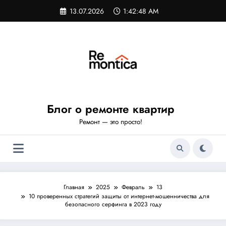
Перейти
13.07.2026
1:42:49 AM
к
содержимому
Блог о ремонте квартир
Ремонт — это просто!
Главная
2025
Февраль
13
10 проверенных стратегий защиты от интернет-мошенничества для
безопасного серфинга в 2023 году