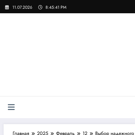
Перейти
11.07.2026
8:45:42 PM
к
содержимому
Главная
2025
Февраль
12
Выбор надежного 