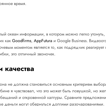
рянное время.
ый океан информации, в котором можно легко утонуть, е
их как
Goodfirms
,
AppFutura
и Google Business. Видеоот
чевым моментом является то, как подрядчик реагирует н
ибки, это отличный звоночек.
 качества
она не должна становиться основным критерием выбора 
ине я чувствовал, что это может быть ловушкой, но жел
 обещаний и откровенной халтуры. Сравните предложен
е деньги могут обернуться долгими разочарованиями.