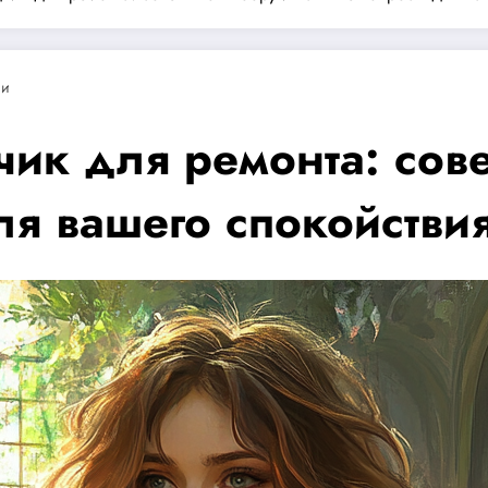
ии
к для ремонта: сове
я вашего спокойстви