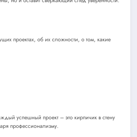
ены, но и оставит сверкающий след уверенности.
щих проектах, об их сложности, о том, какие
аждый успешный проект – это кирпичик в стену
одаря профессионализму.