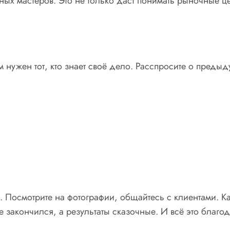
ных мастеров. Это не только даст понимать рыночные ц
ужен тот, кто знает своё дело. Расспросите о предыду
. Посмотрите на фотографии, общайтесь с клиентами. К
же закончился, а результаты сказочные. И всё это благ