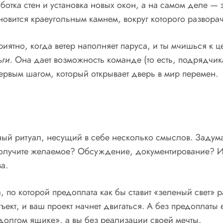
аботка стен и установка новых окон, а на самом деле —
новится краеугольным камнем, вокруг которого развора
риятно, когда ветер наполняет паруса, и ты мчишься к ц
ги.
Она дает возможность команде (то есть, подрядчик
первым шагом, который открывает дверь в мир перемен.
ый ритуал, несущий в себе несколько смыслов. Задумай
 получите желаемое? Обсуждение, документирование? Им
а.
 по которой предоплата как бы ставит «зеленый свет» р
ект, и ваш проект начнет двигаться. А без предоплаты е
«долгом ящике», а вы без реализации своей мечты.