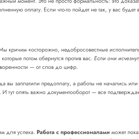
жный момент. Это не просто формальность: это доказат
енную оплату. Если что-то пойдет не так, у вас будет 
 Мы кричим «осторожно, недобросовестные исполнители!
 которые потом обернутся против вас.
Если они исчезнут
воренности — от слов до цифр.
да вы заплатили предоплату, а работы не начались или 
в. И тут опять важно документооборот — все подтвержд
им для успеха.
Работа с профессионалами
может пока