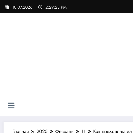
Перейти
10.07.2026
2:29:25 PM
к
содержимому
Главная
2025
Февраль
11
Как предоплата за