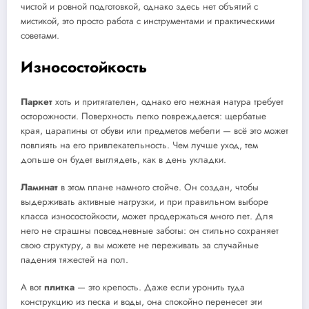
чистой и ровной подготовкой, однако здесь нет объятий с
мистикой, это просто работа с инструментами и практическими
советами.
Износостойкость
Паркет
хоть и притягателен, однако его нежная натура требует
осторожности. Поверхность легко повреждается: щербатые
края, царапины от обуви или предметов мебели — всё это может
повлиять на его привлекательность. Чем лучше уход, тем
дольше он будет выглядеть, как в день укладки.
Ламинат
в этом плане намного стойче. Он создан, чтобы
выдерживать активные нагрузки, и при правильном выборе
класса износостойкости, может продержаться много лет. Для
него не страшны повседневные заботы: он стильно сохраняет
свою структуру, а вы можете не переживать за случайные
падения тяжестей на пол.
А вот
плитка
— это крепость. Даже если уронить туда
конструкцию из песка и воды, она спокойно перенесет эти