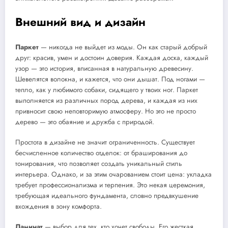
Внешний вид и дизайн
Паркет
— никогда не выйдет из моды. Он как старый добрый
друг: красив, умен и достоин доверия. Каждая доска, каждый
узор — это история, вписанная в натуральную древесину.
Шевелятся волокна, и кажется, что они дышат. Под ногами —
тепло, как у любимого собаки, сидящего у твоих ног. Паркет
выполняется из различных пород дерева, и каждая из них
привносит свою неповторимую атмосферу. Но это не просто
дерево — это обаяние и дружба с природой.
Простота в дизайне не значит ограниченность. Существует
бесчисленное количество отделок: от браширования до
тонирования, что позволяет создать уникальный стиль
интерьера. Однако, и за этим очарованием стоит цена: укладка
требует профессионализма и терпения. Это некая церемония,
требующая идеального фундамента, словно предвкушение
вхождения в зону комфорта.
Ламинат
— выбор для тех, кто хочет свободы. Его жесткая