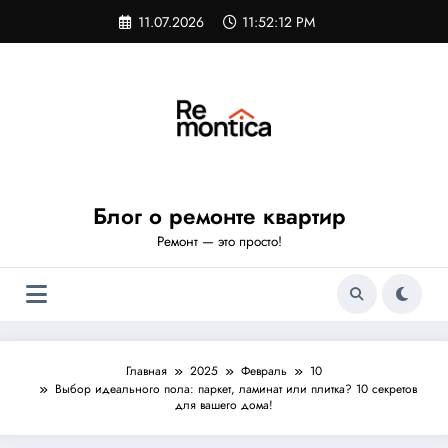
Перейти
11.07.2026
11:52:13 PM
к
содержимому
Блог о ремонте квартир
Ремонт — это просто!
Главная
2025
Февраль
10
Выбор идеального пола: паркет, ламинат или плитка? 10 секретов
для вашего дома!