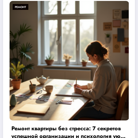
РЕМОНТ
етов
Узнайте, как сократить смету на ремон
 уюта
шагов к экономии до 30% и контрол