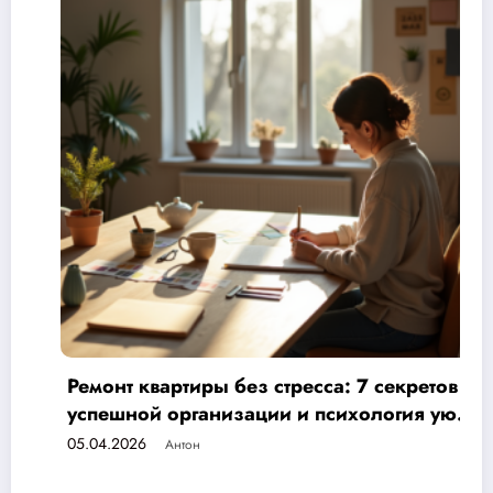
без стресса: 7 секретов
Узнайте, как сокр
зации и психология уюта
шагов к экономии
а
бюджета
04.04.2026
Антон