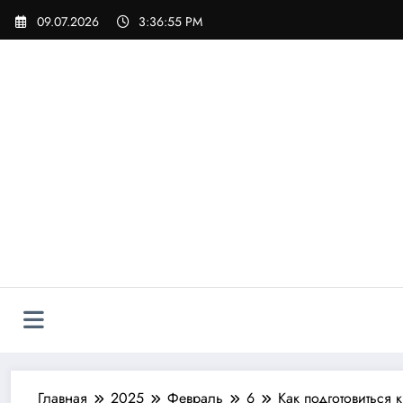
Перейти
09.07.2026
3:36:56 PM
к
содержимому
Главная
2025
Февраль
6
Как подготовиться 