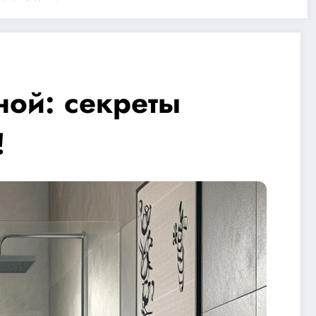
ной: секреты
!