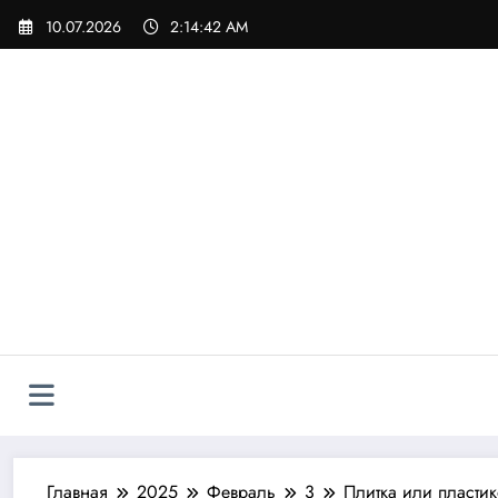
Перейти
10.07.2026
2:14:44 AM
к
содержимому
Главная
2025
Февраль
3
Плитка или пласти