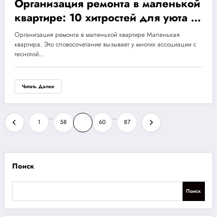
Организация ремонта в маленькой
квартире: 10 хитростей для уюта и
функциональности
Организация ремонта в маленькой квартире Маленькая
квартира. Это словосочетание вызывает у многих ассоциации с
теснотой…
Читать Далее
Пагинация
…
…
1
58
59
60
87
записей
Поиск
Поиск