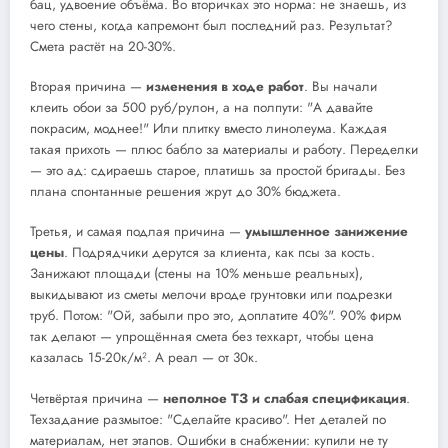
бац, удвоение объёма. Во вторичках это норма: не знаешь, из
чего стены, когда капремонт был последний раз. Результат?
Смета растёт на 20-30%.
Вторая причина —
изменения в ходе работ
. Вы начали
клеить обои за 500 руб/рулон, а на полпути: "А давайте
покрасим, моднее!" Или плитку вместо линолеума. Каждая
такая прихоть — плюс бабло за материалы и работу. Переделки
— это ад: сдираешь старое, платишь за простой бригады. Без
плана спонтанные решения жрут до 30% бюджета.
Третья, и самая подлая причина —
умышленное занижение
цены
. Подрядчики дерутся за клиента, как псы за кость.
Занижают площади (стены на 10% меньше реальных),
выкидывают из сметы мелочи вроде грунтовки или подрезки
труб. Потом: "Ой, забыли про это, доплатите 40%". 90% фирм
так делают — упрощённая смета без техкарт, чтобы цена
казалась 15-20к/м². А реал — от 30к.
Четвёртая причина —
неполное ТЗ и слабая спецификация
.
Техзадание размытое: "Сделайте красиво". Нет деталей по
материалам, нет этапов. Ошибки в снабжении: купили не ту