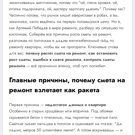
заканчиваешь миллионом, потому что "ой, стена кривая, ой,
плитка подорожала, ой, мастеру зарплату удвоить". Почему так?
Частично потому, что рынок кишит аферистами в робах, а вы,
заказчики, часто ведётесь на первую попавшуюся цену. Но я,
как Артемий Лебедев в мире ремонта, разберу эту ситуацию по
косточкам. Соберём все причины роста сметы на ремонт,
разложим по полочкам и дадим железобетонный гайд по
ремонту квартиры, чтобы вы не прогорели. Ключевые слова
для вас:
почему растет смета на ремонт
,
как остановить
рост сметы
,
ошибки в смете ремонта
,
контроль сметы
ремонта
— всё органично впихну, чтоб гугл полюбил.
Главные причины, почему смета на
ремонт взлетает как ракета
Первая причина —
недостаток данных о квартире
.
Особенно в старых хрущёвках или вторичке. Под обоями
скрывается бетон с плесенью, под паркетом — гнилые лаги.
Сметчик тыкает пальцем в потолок и оценивает на глазок: "Да
ладно, метров 50 шпаклёвки хватит". А потом вскрываешь — и