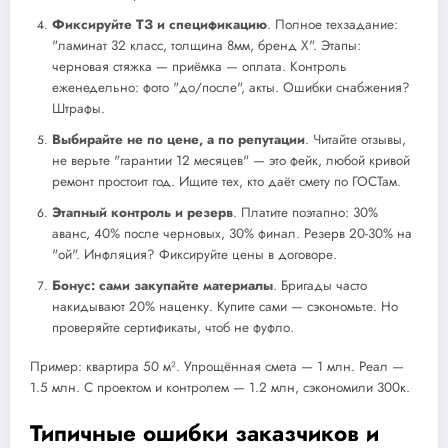
Фиксируйте ТЗ и спецификацию
. Полное техзадание:
"ламинат 32 класс, толщина 8мм, бренд X". Этапы:
черновая стяжка — приёмка — оплата. Контроль
еженедельно: фото "до/после", акты. Ошибки снабжения?
Штрафы.
Выбирайте не по цене, а по репутации
. Читайте отзывы,
не верьте "гарантии 12 месяцев" — это фейк, любой кривой
ремонт простоит год. Ищите тех, кто даёт смету по ГОСТам.
Этапный контроль и резерв
. Платите поэтапно: 30%
аванс, 40% после черновых, 30% финал. Резерв 20-30% на
"ой". Инфляция? Фиксируйте цены в договоре.
Бонус: сами закупайте материалы
. Бригады часто
накидывают 20% наценку. Купите сами — сэкономьте. Но
проверяйте сертификаты, чтоб не фуфло.
Пример: квартира 50 м². Упрощённая смета — 1 млн. Реал —
1.5 млн. С проектом и контролем — 1.2 млн, сэкономили 300к.
Типичные ошибки заказчиков и