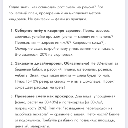
Хотите знать, как остановить рост сметы на ремонт? Вот
пошаговый план, проверенный на миллионах метров
квадратов. Не фантазии — факты из практики.
Соберите инфу о квартире заранее
. Перед вызовом
сметчика: узнайте про дом (стены — кирпич или панель?
Перекрытия — дерево или ж/б? Капремонт когда?).
Осмотрите сами: вскройте пару углов, загляните в подвал.
Это сэкономит 20% на сюрпризах.
Закажите дизайн-проект. Обязательно!
Не 3D-визуал за
бешеные бабки, а рабочий: планы, материалы, розетки,
мебель. Зная, куда какая плитка — смета будет точной.
Плюс 15-40% резерва сверху — и вы в шоколаде. Проект
сокращает расходы на треть!
Проверьте смету как прокурор
. Два вида: упрощённая
(говно, растёт на 30-40%) и по техкартам (от 30к/м²,
погрешность 20%). Гуглите: "возведение перегородок из
газоблока техкарта" — сравните с вашей. Неточности? Бегите
от подрядчика. Требуйте разбивку по позициям: площадь,
цена м², материалы.