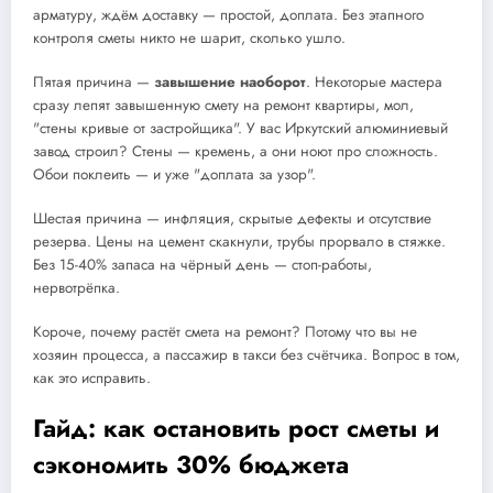
арматуру, ждём доставку — простой, доплата. Без этапного
контроля сметы никто не шарит, сколько ушло.
Пятая причина —
завышение наоборот
. Некоторые мастера
сразу лепят завышенную смету на ремонт квартиры, мол,
"стены кривые от застройщика". У вас Иркутский алюминиевый
завод строил? Стены — кремень, а они ноют про сложность.
Обои поклеить — и уже "доплата за узор".
Шестая причина — инфляция, скрытые дефекты и отсутствие
резерва. Цены на цемент скакнули, трубы прорвало в стяжке.
Без 15-40% запаса на чёрный день — стоп-работы,
нервотрёпка.
Короче, почему растёт смета на ремонт? Потому что вы не
хозяин процесса, а пассажир в такси без счётчика. Вопрос в том,
как это исправить.
Гайд: как остановить рост сметы и
сэкономить 30% бюджета