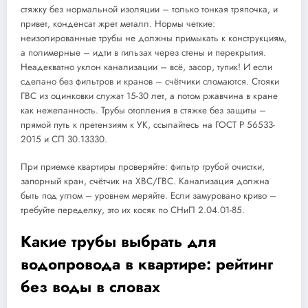
стяжку без нормальной изоляции – только тонкая тряпочка, и
привет, конденсат жрет металл. Нормы четкие:
неизолированные трубы не должны примыкать к конструкциям,
а полимерные – идти в гильзах через стены и перекрытия.
Неадекватно уклон канализации – всё, засор, тупик! И если
сделано без фильтров и кранов – счётчики сломаются. Стояки
ГВС из оцинковки служат 15-30 лет, а потом ржавчина в кране
как нежеланность. Трубы отопления в стяжке без защиты –
прямой путь к претензиям к УК, ссылайтесь на ГОСТ Р 56533-
2015 и СП 30.13330.
При приемке квартиры проверяйте: фильтр грубой очистки,
запорный кран, счётчик на ХВС/ГВС. Канализация должна
быть под углом – уровнем меряйте. Если замуровано криво –
требуйте переделку, это их косяк по СНиП 2.04.01-85.
Какие трубы выбрать для
водопровода в квартире: рейтинг
без воды в словах