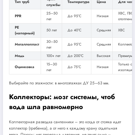
Тип труб
Температура
Цена
Для чего
службы
25–50
ХВС, ГВС,
PPR
До 95°C
Низкая
лет
отопление
PE
50 лет
До 40°C
Средняя
ХВС
(напорный)
30–50
Металлопласт
До 95°C
Средняя
Коллекто
лет
Медь
100+ лет
До 200°C
Высокая
Премиум
15–30
Только с
Оцинковка
До 75°C
Низкая
лет
изоляцие
Выбирайте по этажности: в многоэтажках ДУ 25–63 мм.
Коллекторы: мозг системы, чтоб
вода шла равномерно
Коллекторная разводка сантехники – это когда от стояка идет
коллектор (гребенка), а от него к каждому крану отдельная
ветка. Плюсы: нет перепада давления, не течет одно –