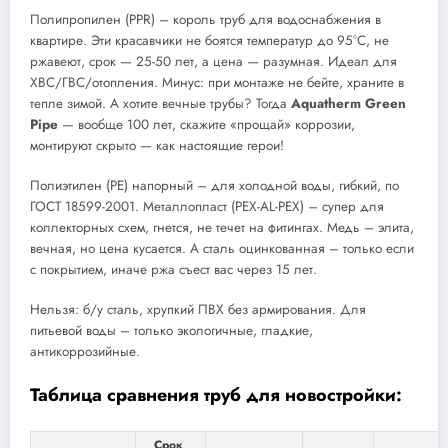
Полипропилен (PPR) – король труб для водоснабжения в
квартире. Эти красавчики не боятся температур до 95°C, не
ржавеют, срок — 25-50 лет, а цена — разумная. Идеал для
ХВС/ГВС/отопления. Минус: при монтаже не бейте, храните в
тепле зимой. А хотите вечные трубы? Тогда
Aquatherm Green
Pipe
— вообще 100 лет, скажите «прощай» коррозии,
монтируют скрыто — как настоящие герои!
Полиэтилен (PE) напорный – для холодной воды, гибкий, по
ГОСТ 18599-2001. Металлопласт (PEX-AL-PEX) – супер для
коллекторных схем, гнется, не течет на фитингах. Медь – элита,
вечная, но цена кусается. А сталь оцинкованная – только если
с покрытием, иначе ржа съест вас через 15 лет.
Нельзя: б/у сталь, хрупкий ПВХ без армирования. Для
питьевой воды – только экологичные, гладкие,
антикоррозийные.
Таблица сравнения труб для новостройки:
Срок