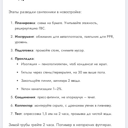
Этапы разводки сантехники в новостройке:
Планировка
: схема на бумаге. Учитывайте этажность,
рециркуляцию ГВС.
Инструмент
: обжимник для металлопласта, паяльник для PPR,
уровень.
Подготовка
: промойте стояк, снимите мусор.
Прокладка
:
Изоляция – пенополиэтилен, чтоб конденсат не жрал.
Гильзы через стены/перекрытия, на 30 мм выше пола.
Закольцуйте линии, минимум 2 ввода.
Уклон канализации 1–2%.
Соединения
: пресс-фитинги, не хлоркаучук – течет.
Коллектор
: монтируйте скрыто, с дренажем утечек в ливневку.
Тест
: опрессовка 1,5 атм на 2 часа, промывка до чистой воды.
Зимой трубы грейте 2 часа. Полимер в негорючих футлярах.