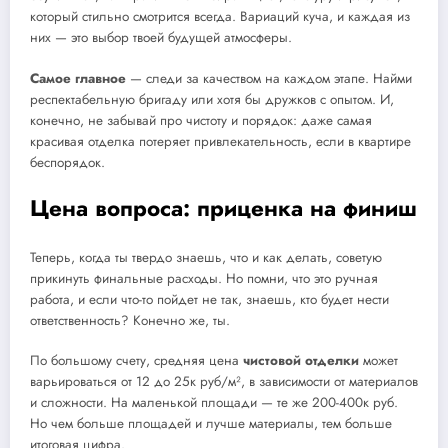
который стильно смотрится всегда. Вариаций куча, и каждая из
них — это выбор твоей будущей атмосферы.
Самое главное
— следи за качеством на каждом этапе. Найми
респектабельную бригаду или хотя бы дружков с опытом. И,
конечно, не забывай про чистоту и порядок: даже самая
красивая отделка потеряет привлекательность, если в квартире
беспорядок.
Цена вопроса: приценка на финиш
Теперь, когда ты твердо знаешь, что и как делать, советую
прикинуть финальные расходы. Но помни, что это ручная
работа, и если что-то пойдет не так, знаешь, кто будет нести
ответственность? Конечно же, ты.
По большому счету, средняя цена
чистовой отделки
может
варьироваться от 12 до 25к руб/м², в зависимости от материалов
и сложности. На маленькой площади — те же 200-400к руб.
Но чем больше площадей и лучше материалы, тем больше
итоговая цифра.