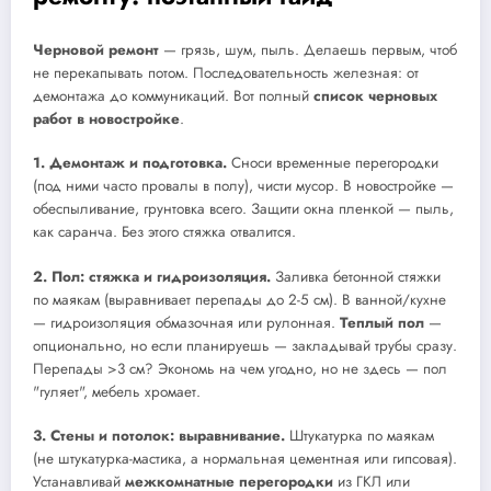
Черновой ремонт
— грязь, шум, пыль. Делаешь первым, чтоб
не перекапывать потом. Последовательность железная: от
демонтажа до коммуникаций. Вот полный
список черновых
работ в новостройке
.
1. Демонтаж и подготовка.
Сноси временные перегородки
(под ними часто провалы в полу), чисти мусор. В новостройке —
обеспыливание, грунтовка всего. Защити окна пленкой — пыль,
как саранча. Без этого стяжка отвалится.
2. Пол: стяжка и гидроизоляция.
Заливка бетонной стяжки
по маякам (выравнивает перепады до 2-5 см). В ванной/кухне
— гидроизоляция обмазочная или рулонная.
Теплый пол
—
опционально, но если планируешь — закладывай трубы сразу.
Перепады >3 см? Экономь на чем угодно, но не здесь — пол
"гуляет", мебель хромает.
3. Стены и потолок: выравнивание.
Штукатурка по маякам
(не штукатурка-мастика, а нормальная цементная или гипсовая).
Устанавливай
межкомнатные перегородки
из ГКЛ или