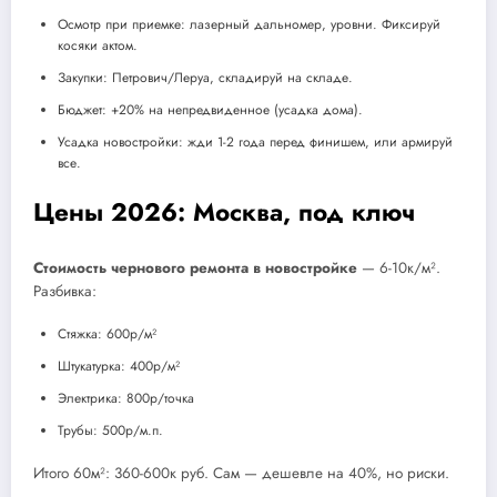
Осмотр при приемке: лазерный дальномер, уровни. Фиксируй
косяки актом.
Закупки: Петрович/Леруа, складируй на складе.
Бюджет: +20% на непредвиденное (усадка дома).
Усадка новостройки: жди 1-2 года перед финишем, или армируй
все.
Цены 2026: Москва, под ключ
Стоимость чернового ремонта в новостройке
— 6-10к/м².
Разбивка:
Стяжка: 600р/м²
Штукатурка: 400р/м²
Электрика: 800р/точка
Трубы: 500р/м.п.
Итого 60м²: 360-600к руб. Сам — дешевле на 40%, но риски.