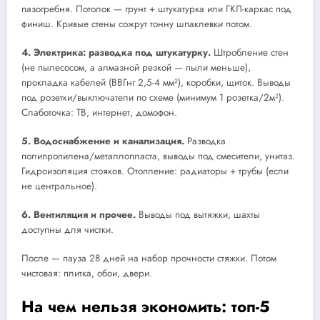
пазогребня. Потолок — грунт + штукатурка или ГКЛ-каркас под
финиш. Кривые стены сожрут тонну шпаклевки потом.
4. Электрика: разводка под штукатурку.
Штробление стен
(не пылесосом, а алмазной резкой — пыли меньше),
прокладка кабелей (ВВГнг 2,5-4 мм²), коробки, щиток. Выводы
под розетки/выключатели по схеме (минимум 1 розетка/2м²).
Слаботочка: ТВ, интернет, домофон.
5. Водоснабжение и канализация.
Разводка
полипропилена/металлопласта, выводы под смесители, унитаз.
Гидроизоляция стояков. Отопление: радиаторы + трубы (если
не центральное).
6. Вентиляция и прочее.
Выводы под вытяжки, шахты
доступны для чистки.
После — пауза 28 дней на набор прочности стяжки. Потом
чистовая: плитка, обои, двери.
На чем нельзя экономить: топ-5