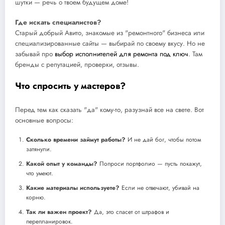
шутки — речь о твоем будущем доме!
Где искать специалистов?
Старый добрый Авито, знакомые из "ремонтного" бизнеса или
специализированные сайты — выбирай по своему вкусу. Но не
забывай про
выбор исполнителей для ремонта под ключ
. Там
бренды с репутацией, проверки, отзывы.
Что спросить у мастеров?
Перед тем как сказать "да" кому-то, разузнай все на свете. Вот
основные вопросы:
Сколько времени займут работы?
И не дай бог, чтобы потом
затянули.
Какой опыт у команды?
Попроси портфолио — пусть покажут,
что умеют.
Какие материалы используете?
Если не отвечают, убивай на
корню.
Так ли важен проект?
Да, это спасет от штрафов и
перепланировок.