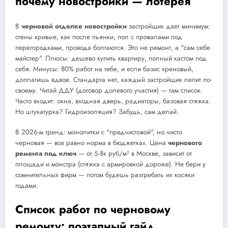
почему новостройки — лотерея
В
черновой отделке новостройки
застройщик дает минимум:
стены кривые, как после пьянки, пол с провалами под
перегородками, провода болтаются. Это не ремонт, а "сам себе
майстер". Плюсы: дешево купить квартиру, полный кастом под
себя. Минусы: 80% работ на тебе, и если базис хреновый,
доплатишь вдвое. Стандарта нет, каждый застройщик лепит по-
своему. Читай ДДУ (договор долевого участия) — там список.
Часто входит: окна, входная дверь, радиаторы, базовая стяжка.
Но штукатурка? Гидроизоляция? Забудь, сам делай.
В 2026-м тренд: монолитки с "предчистовой", но чисто
черновая — все равно норма в бюджетках. Цена
чернового
ремонта под ключ
— от 5-8к руб/м² в Москве, зависит от
площади и монстра (стяжка с армировкой дороже). Не бери у
сомнительных фирм — потом будешь разгребать их косяки
годами.
Список работ по черновому
ремонту: поэтапный гайд