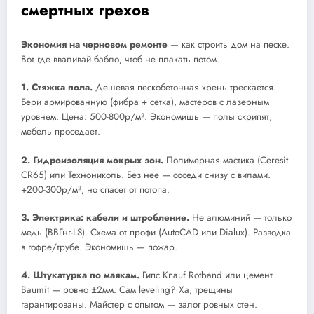
смертных грехов
Экономия на черновом ремонте
— как строить дом на песке.
Вот где вваливай бабло, чтоб не плакать потом.
1. Стяжка пола.
Дешевая пескобетонная хрень трескается.
Бери армированную (фибра + сетка), мастеров с лазерным
уровнем. Цена: 500-800р/м². Экономишь — полы скрипят,
мебель проседает.
2. Гидроизоляция мокрых зон.
Полимерная мастика (Ceresit
CR65) или Технониколь. Без нее — соседи снизу с вилами.
+200-300р/м², но спасет от потопа.
3. Электрика: кабели и штробление.
Не алюминий — только
медь (ВВГнг-LS). Схема от профи (AutoCAD или Dialux). Разводка
в гофре/трубе. Экономишь — пожар.
4. Штукатурка по маякам.
Гипс Knauf Rotband или цемент
Baumit — ровно ±2мм. Сам leveling? Ха, трещины
гарантированы. Майстер с опытом — залог ровных стен.