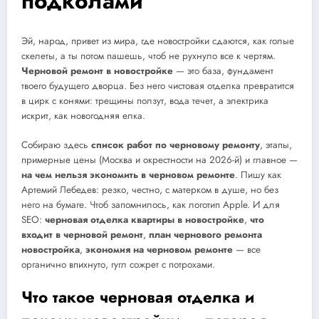
подколами
Эй, народ, привет из мира, где новостройки сдаются, как голые
скелеты, а ты потом пашешь, чтоб не рухнуло все к чертям.
Черновой ремонт в новостройке
— это база, фундамент
твоего будущего дворца. Без него чистовая отделка превратится
в цирк с конями: трещины ползут, вода течет, а электрика
искрит, как новогодняя елка.
Собираю здесь
список работ по черновому ремонту
, этапы,
примерные цены (Москва и окрестности на 2026-й) и главное —
на чем нельзя экономить в черновом ремонте
. Пишу как
Артемий Лебедев: резко, честно, с матерком в душе, но без
него на бумаге. Чтоб запомнилось, как логотип Apple. И для
SEO:
черновая отделка квартиры в новостройке
,
что
входит в черновой ремонт
,
план чернового ремонта
новостройка
,
экономия на черновом ремонте
— все
органично впихнуто, гугл сожрет с потрохами.
Что такое черновая отделка и