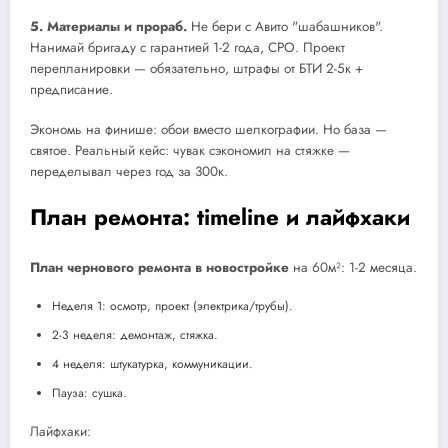
5. Материалы и прораб.
Не бери с Авито "шабашников".
Нанимай бригаду с гарантией 1-2 года, СРО. Проект
перепланировки — обязательно, штрафы от БТИ 2-5к +
предписание.
Экономь на финише: обои вместо шелкографии. Но база —
святое. Реальный кейс: чувак сэкономил на стяжке —
переделывал через год за 300к.
План ремонта: timeline и лайфхаки
План чернового ремонта в новостройке
на 60м²: 1-2 месяца.
Неделя 1: осмотр, проект (электрика/трубы).
2-3 неделя: демонтаж, стяжка.
4 неделя: штукатурка, коммуникации.
Пауза: сушка.
Лайфхаки: