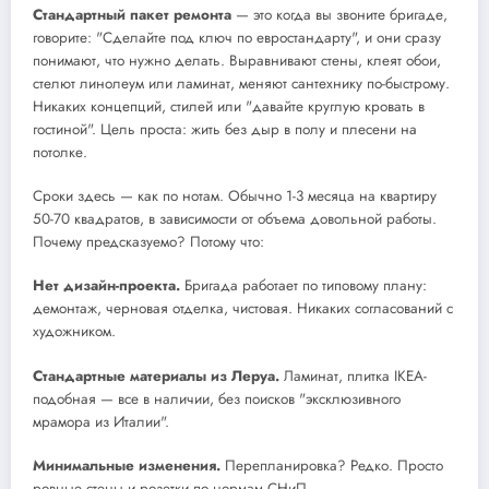
Стандартный пакет ремонта
— это когда вы звоните бригаде,
говорите: "Сделайте под ключ по евростандарту", и они сразу
понимают, что нужно делать. Выравнивают стены, клеят обои,
стелют линолеум или ламинат, меняют сантехнику по-быстрому.
Никаких концепций, стилей или "давайте круглую кровать в
гостиной". Цель проста: жить без дыр в полу и плесени на
потолке.
Сроки здесь — как по нотам. Обычно 1-3 месяца на квартиру
50-70 квадратов, в зависимости от объема довольной работы.
Почему предсказуемо? Потому что:
Нет дизайн-проекта.
Бригада работает по типовому плану:
демонтаж, черновая отделка, чистовая. Никаких согласований с
художником.
Стандартные материалы из Леруа.
Ламинат, плитка IKEA-
подобная — все в наличии, без поисков "эксклюзивного
мрамора из Италии".
Минимальные изменения.
Перепланировка? Редко. Просто
ровные стены и розетки по нормам СНиП.