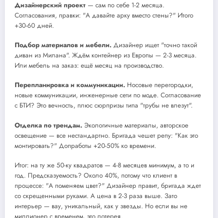
Дизайнерский проект
— сам по себе 1-2 месяца.
Согласования, правки: "А давайте арку вместо стены?" Итого
+30-60 дней.
Подбор материалов и мебели.
Дизайнер ищет "точно такой
диван из Милана". Ждём контейнер из Европы — 2-3 месяца.
Или мебель на заказ: ещё месяц на производство.
Перепланировка и коммуникации.
Носовые перегородки,
новые коммуникации, инженерные сети по моде. Согласование
с БТИ? Это вечность, плюс сюрпризы типа "трубы не влезут".
Отделка по трендам.
Экологичные материалы, авторское
освещение — все нестандартно. Бригада чешет репу: "Как это
монтировать?" Допработы +20-50% ко времени.
Итог: на ту же 50-ку квадратов — 4-8 месяцев минимум, а то и
год. Предсказуемость? Около 40%, потому что клиент в
процессе: "А поменяем цвет?" Дизайнер правит, бригада ждет
со скрещенными руками. А цена в 2-3 раза выше. Зато
интерьер — вау, уникальный, как у звезды. Но если вы не
миллионер с временем, это лотерея.