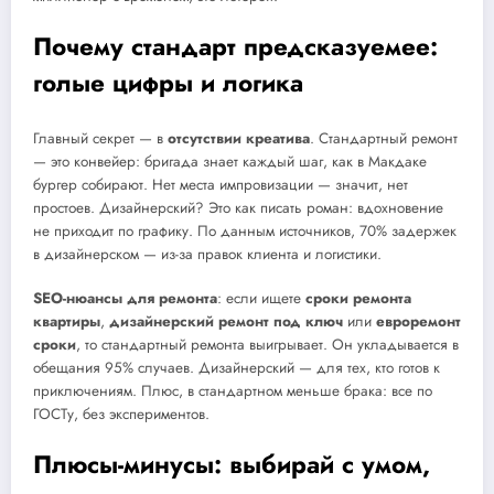
Почему стандарт предсказуемее:
голые цифры и логика
Главный секрет — в
отсутствии креатива
. Стандартный ремонт
— это конвейер: бригада знает каждый шаг, как в Макдаке
бургер собирают. Нет места импровизации — значит, нет
простоев. Дизайнерский? Это как писать роман: вдохновение
не приходит по графику. По данным источников, 70% задержек
в дизайнерском — из-за правок клиента и логистики.
SEO-нюансы для ремонта
: если ищете
сроки ремонта
квартиры
,
дизайнерский ремонт под ключ
или
евроремонт
сроки
, то стандартный ремонта выигрывает. Он укладывается в
обещания 95% случаев. Дизайнерский — для тех, кто готов к
приключениям. Плюс, в стандартном меньше брака: все по
ГОСТу, без экспериментов.
Плюсы-минусы: выбирай с умом,