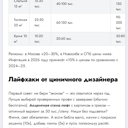
Спальня
15-30
40-100 тыс.
130
15 м²
тыс.
тыс.
90-
Гостиная
25-50
60-150 тыс.
200
25 м²
тыс.
тыс.
Кухня 10
10-20
30-80
20-60 тыс.
м²
тыс.
тыс.
Регионы: в Москве +20–30%, в Новосибе и СПб цены ниже.
Инфляция в 2026 году принесёт +10% к ценам по сравнению с
2024–25.
Лайфхаки от циничного дизайнера
Первый совет: не бери "эконом" — это отвалится через год.
Лучше выбирай проверенных профи с замерами (обычно
бесплатно).
Акцентная стена лофт
с кирпичом и треком —
отличный вариант за 50 тыс./стену. Ниши без подсветки?
Фигня, свет обязателен. А если бабла мало, начни с покраски
акцента (10к), добавь ленты (5к) и пусть потихоньку растёт.