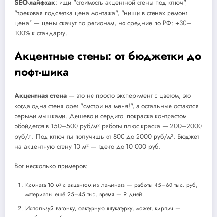
SEO-лайфхак
: ищи "стоимость акцентной стены под ключ",
"трековая подсветка цена монтажа", "ниши в стенах ремонт
цена" — цены скачут по регионам, но средние по РФ: +30–
100% к стандарту.
Акцентные стены: от бюджетки до
лофт-шика
Акцентная стена
— это не просто эксперимент с цветом, это
когда одна стена орет "смотри на меня!", а остальные остаются
серыми мышками. Дешево и сердито: покраска контрастом
обойдется в 150–500 руб/м² работы плюс краска — 200–2000
руб/л. Под ключ ты получишь от 800 до 2000 руб/м². Бюджет
на акцентную стену 10 м² — где-то до 10 000 руб.
Вот несколько примеров:
Комната 10 м² с акцентом из ламината — работы 45–60 тыс. руб,
материалы ещё 25–45 тыс, время — 9 дней.
Используй вагонку, фактурную штукатурку, может, кирпич —