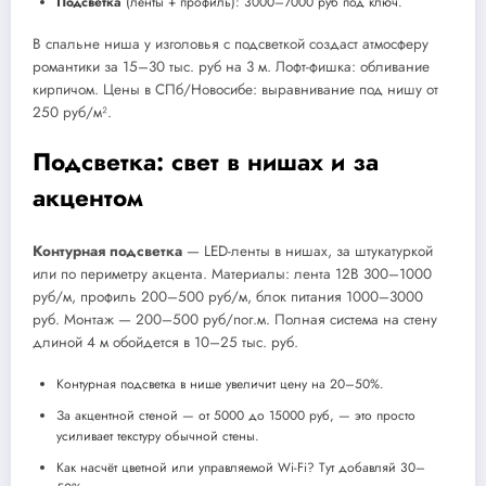
Подсветка
(ленты + профиль): 3000–7000 руб под ключ.
В спальне ниша у изголовья с подсветкой создаст атмосферу
романтики за 15–30 тыс. руб на 3 м. Лофт-фишка: обливание
кирпичом. Цены в СПб/Новосибе: выравнивание под нишу от
250 руб/м².
Подсветка: свет в нишах и за
акцентом
Контурная подсветка
— LED-ленты в нишах, за штукатуркой
или по периметру акцента. Материалы: лента 12В 300–1000
руб/м, профиль 200–500 руб/м, блок питания 1000–3000
руб. Монтаж — 200–500 руб/пог.м. Полная система на стену
длиной 4 м обойдется в 10–25 тыс. руб.
Контурная подсветка в нише увеличит цену на 20–50%.
За акцентной стеной — от 5000 до 15000 руб, — это просто
усиливает текстуру обычной стены.
Как насчёт цветной или управляемой Wi-Fi? Тут добавляй 30–