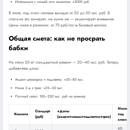
Интеграция с нишей или акцентом: +5000 руб.
В итоге, под ключ система выходит от 20 до 50 тыс. руб. В
спальне это зонирует, на кухне же — акцентирует внимание.
Цены ниже в регионах: от 70 руб/пог.м базовый монтаж.
Общая смета: как не просрать
бабки
На стену 20 м² стандартный ремонт — 20–40 тыс. руб. Теперь
добавляем допы:
Акцент штукатурка + подсветка: +30–80 тыс.
Ниша 3 м + трек: +25–60 тыс.
Полный сетап: 100–250 тыс. руб на комнату.
Итого
Стандарт
+Допы
Комната
под
(руб)
(акцент+ниша+подсветка+трек)
ключ
60-