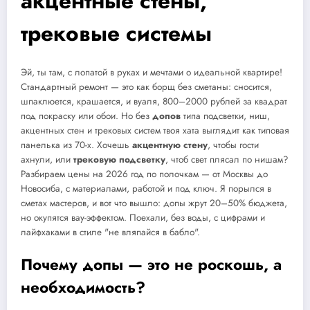
акцентные стены,
трековые системы
Эй, ты там, с лопатой в руках и мечтами о идеальной квартире!
Стандартный ремонт — это как борщ без сметаны: сносится,
шпаклюется, крашается, и вуаля, 800–2000 рублей за квадрат
под покраску или обои. Но без
допов
типа подсветки, ниш,
акцентных стен и трековых систем твоя хата выглядит как типовая
панелька из 70-х. Хочешь
акцентную стену
, чтобы гости
ахнули, или
трековую подсветку
, чтоб свет плясал по нишам?
Разбираем цены на 2026 год по полочкам — от Москвы до
Новосиба, с материалами, работой и под ключ. Я порылся в
сметах мастеров, и вот что вышло: допы жрут 20–50% бюджета,
но окупятся вау-эффектом. Поехали, без воды, с цифрами и
лайфхаками в стиле "не вляпайся в бабло".
Почему допы — это не роскошь, а
необходимость?