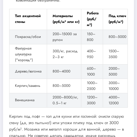
комбинации безграничны.
Работа
Тип акцентной
Материалы
Под ключ
(руб/
стены
(руб/м² или кг)
(руб/м²)
м²)
200–15000 за
150–
Покраска/обои
800–5000
рулон
800
Фактурная
300/кг, расход
400–
1500–
штукатурка
2–3 кг
950
3500
("короед")
600–
2000–
Дерево/вагонка
800–4000
1000
5000
1000–
3000–
Кирпич/камень
800–5000
2500
10000
2000–8000/кг,
1200–
4000–
Венецианка
0.5–1 кг
3000
12000
Кирпич под лофт — топ для кухни или гостиной: очисти старую
стену (да, это пыльно!) или уложи плитку под ключ от 3000
руб/м². Мозаика или металл хороши для ванной, дерево — в
спальню. Не советую делать самоделки, иначе рискуешь