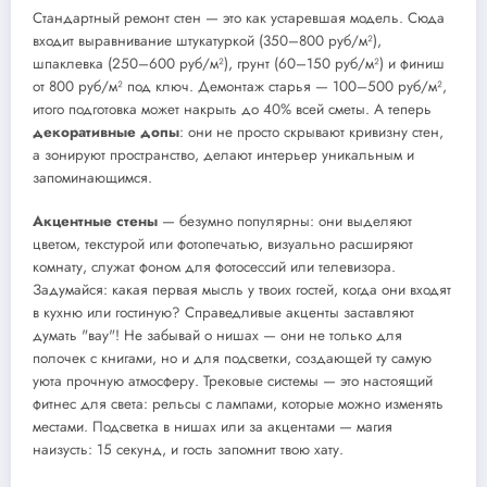
Стандартный ремонт стен — это как устаревшая модель. Сюда
входит выравнивание штукатуркой (350–800 руб/м²),
шпаклевка (250–600 руб/м²), грунт (60–150 руб/м²) и финиш
от 800 руб/м² под ключ. Демонтаж старья — 100–500 руб/м²,
итого подготовка может накрыть до 40% всей сметы. А теперь
декоративные допы
: они не просто скрывают кривизну стен,
а зонируют пространство, делают интерьер уникальным и
запоминающимся.
Акцентные стены
— безумно популярны: они выделяют
цветом, текстурой или фотопечатью, визуально расширяют
комнату, служат фоном для фотосессий или телевизора.
Задумайся: какая первая мысль у твоих гостей, когда они входят
в кухню или гостиную? Справедливые акценты заставляют
думать "вау"! Не забывай о нишах — они не только для
полочек с книгами, но и для подсветки, создающей ту самую
уюта прочную атмосферу. Трековые системы — это настоящий
фитнес для света: рельсы с лампами, которые можно изменять
местами. Подсветка в нишах или за акцентами — магия
наизусть: 15 секунд, и гость запомнит твою хату.