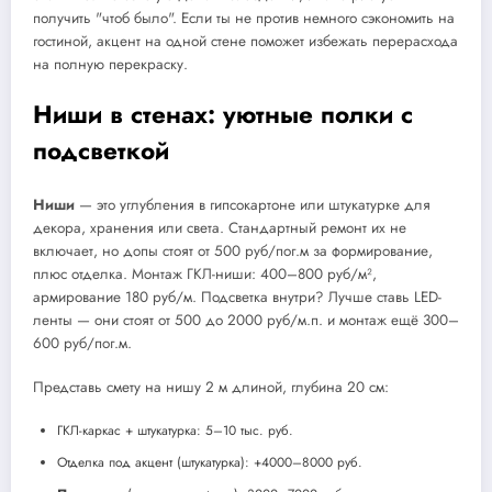
получить "чтоб было". Если ты не против немного сэкономить на
гостиной, акцент на одной стене поможет избежать перерасхода
на полную перекраску.
Ниши в стенах: уютные полки с
подсветкой
Ниши
— это углубления в гипсокартоне или штукатурке для
декора, хранения или света. Стандартный ремонт их не
включает, но допы стоят от 500 руб/пог.м за формирование,
плюс отделка. Монтаж ГКЛ-ниши: 400–800 руб/м²,
армирование 180 руб/м. Подсветка внутри? Лучше ставь LED-
ленты — они стоят от 500 до 2000 руб/м.п. и монтаж ещё 300–
600 руб/пог.м.
Представь смету на нишу 2 м длиной, глубина 20 см:
ГКЛ-каркас + штукатурка: 5–10 тыс. руб.
Отделка под акцент (штукатурка): +4000–8000 руб.