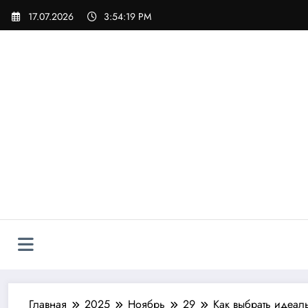
Перейти
17.07.2026
3:54:20 PM
к
содержимому
Главная
2025
Ноябрь
29
Как выбрать идеал