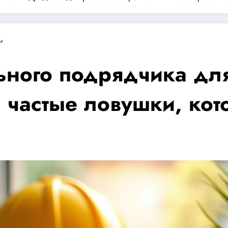
и
ьного подрядчика для
и частые ловушки, ко