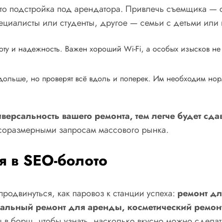
 это подстройка под арендатора. Привлечь съемщика — с
циалисты или студенты, другое — семьи с детьми или
оту и надежность. Важен хороший Wi-Fi, а особых изысков не
дольше, но проверят всё вдоль и поперек. Им необходим нор
версальность вашего ремонта, тем легче будет сдав
соразмерными запросам массового рынка.
я в SEO-болото
родвинуться, как паровоз к станции успеха:
ремонт дл
имальный ремонт для аренды, косметический ремон
ы в борщ, чтобы узнать, насколько вкусно можно сделат