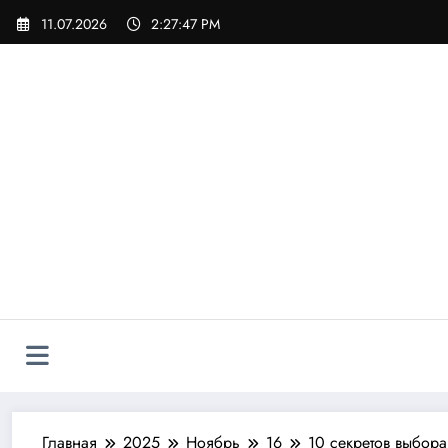
Перейти
11.07.2026
2:27:49 PM
к
содержимому
Главная
2025
Ноябрь
16
10 секретов выбора