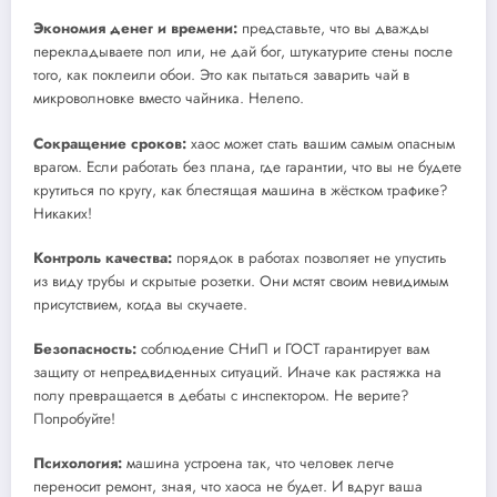
Экономия денег и времени:
представьте, что вы дважды
перекладываете пол или, не дай бог, штукатурите стены после
того, как поклеили обои. Это как пытаться заварить чай в
микроволновке вместо чайника. Нелепо.
Сокращение сроков:
хаос может стать вашим самым опасным
врагом. Если работать без плана, где гарантии, что вы не будете
крутиться по кругу, как блестящая машина в жёстком трафике?
Никаких!
Контроль качества:
порядок в работах позволяет не упустить
из виду трубы и скрытые розетки. Они мстят своим невидимым
присутствием, когда вы скучаете.
Безопасность:
соблюдение СНиП и ГОСТ гарантирует вам
защиту от непредвиденных ситуаций. Иначе как растяжка на
полу превращается в дебаты с инспектором. Не верите?
Попробуйте!
Психология:
машина устроена так, что человек легче
переносит ремонт, зная, что хаоса не будет. И вдруг ваша