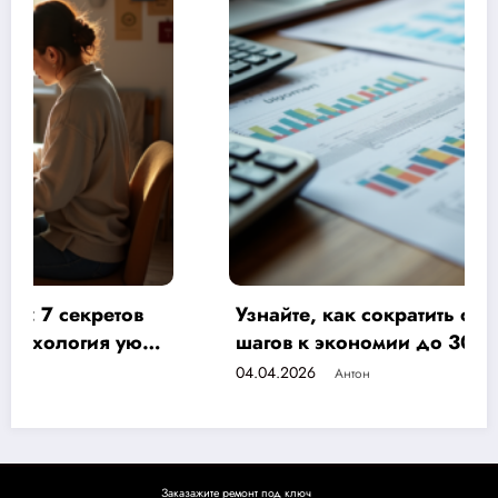
Узнайте, как сократить смету на ремонт: 7
шагов к экономии до 30% и контролю
бюджета
04.04.2026
Антон
Заказажите ремонт под ключ