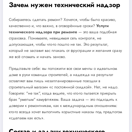
Зачем нужен технический надзор
Собираетесь сделать ремонт? Хочется, чтобы было красиво,
качественно и, что важно, в оговорённые сроки?
Услуги
технического надзора при ремонте
— это ваша подобная
страховка. Понимаете, невидимая сеть контроля, не
допускающая, чтобы что-то пошло не так. Это результат,
который не заставит вас плакать от фрустрации и желания сразу
же всё сломать и начать заново.
Представьте себе: вы положили все свои мечты о идеальном
доме в руки команды строителей, а надежда на результат
оставляет вам лишь незапланированные поездки в
строительный магазин «с постоянной скидкой». Нет, не надо.
Говорите: "не так", когда видите, что кто-то пытается прикрыть
брак "умелым" камуфляжем. Ваша задача — это подходить к
доверии к ремонтникам, как к международным отношениям:
кто-то всегда хочет выполнить корыстные наказы под предлогом
«сделаем как есть».
Состав и задачи технического