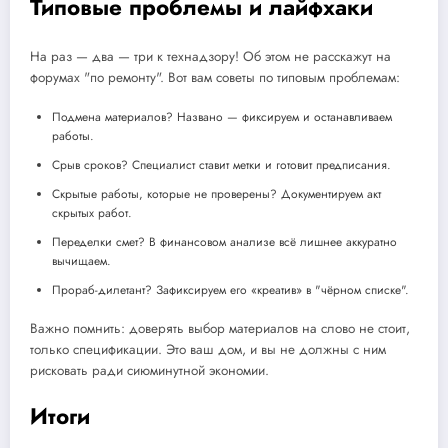
Типовые проблемы и лайфхаки
На раз — два — три к технадзору! Об этом не расскажут на
форумах "по ремонту". Вот вам советы по типовым проблемам:
Подмена материалов? Названо — фиксируем и останавливаем
работы.
Срыв сроков? Специалист ставит метки и готовит предписания.
Скрытые работы, которые не проверены? Документируем акт
скрытых работ.
Переделки смет? В финансовом анализе всё лишнее аккуратно
вычищаем.
Прораб-дилетант? Зафиксируем его «креатив» в "чёрном списке".
Важно помнить: доверять выбор материалов на слово не стоит,
только спецификации. Это ваш дом, и вы не должны с ним
рисковать ради сиюминутной экономии.
Итоги