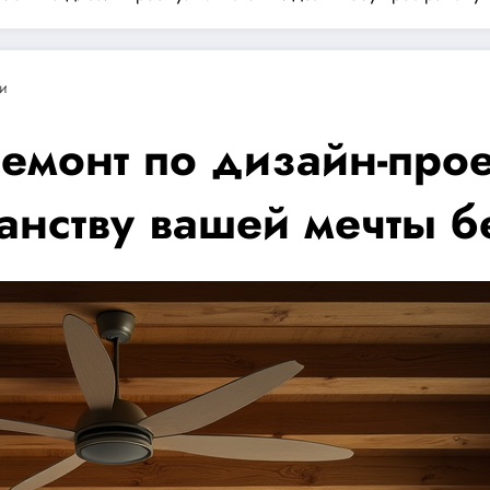
и
монт по дизайн-проек
анству вашей мечты 