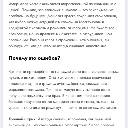
материалов часто оказывается второстепенной по сравнению с
ценой. Помните, что экономия в начале — это закладывание
проблем на будущее. Дешёвая краска сохраняет свои оттенки,
как выбор между «студией с выходом на Москву-сити» и
«однушкой с черновым ремонтом за городом». На бумаге всё
прекрасно, но на практике вы окажетесь в затруднительном
положении. Раскрыв глаза в стремлении «сэкономить», вы
обнаружите, что дёшево не всегда означает качественно.
Почему это ошибка?
Как это ни прискорбно, но на самом деле цена является весьма
лукавым индикатором. Она диктуется не только стоимостью
производства, но и громким именем бренда, созиданием
маркетингового мифа. Так что за малую цену вы чаще всего
получаете подделку или брак. В конечном итоге вы тратите
больше: покупаете тот же материал снова и снова, выходя на
уровень «клиники по ремонту» — никто не хочет там оказаться.
Личный штрих:
Я всегда смеюсь, вспоминая, как один мой
знакомый решил сэкономить на гипсокартоне. Через полгода