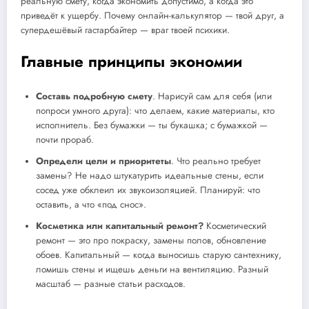
реальную смету, когда экономить допустимо, а когда это
приведёт к ущербу. Почему онлайн-калькулятор — твой друг, а
супердешёвый гастарбайтер — враг твоей психики.
Главные принципы экономии
Составь подробную смету
. Нарисуй сам для себя (или
попроси умного друга): что делаем, какие материалы, кто
исполнитель. Без бумажки — ты букашка; с бумажкой —
почти прораб.
Определи цели и приоритеты
. Что реально требует
замены? Не надо штукатурить идеальные стены, если
сосед уже обклеил их звукоизоляцией. Планируй: что
оставить, а что «под снос».
Косметика или капитальный ремонт?
Косметический
ремонт — это про покраску, замены полов, обновление
обоев. Капитальный — когда выносишь старую сантехнику,
ломишь стены и ищешь деньги на вентиляцию. Разный
масштаб — разные статьи расходов.