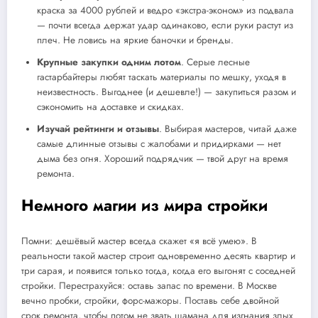
краска за 4000 рублей и ведро «экстра-эконом» из подвала
— почти всегда держат удар одинаково, если руки растут из
плеч. Не ловись на яркие баночки и бренды.
Крупные закупки одним лотом
. Серые лесные
гастарбайтеры любят таскать материалы по мешку, уходя в
неизвестность. Выгоднее (и дешевле!) — закупиться разом и
сэкономить на доставке и скидках.
Изучай рейтинги и отзывы
. Выбирая мастеров, читай даже
самые длинные отзывы с жалобами и придирками — нет
дыма без огня. Хороший подрядчик — твой друг на время
ремонта.
Немного магии из мира стройки
Помни: дешёвый мастер всегда скажет «я всё умею». В
реальности такой мастер строит одновременно десять квартир и
три сарая, и появится только тогда, когда его выгонят с соседней
стройки. Перестрахуйся: оставь запас по времени. В Москве
вечно пробки, стройки, форс-мажоры. Поставь себе двойной
срок ремонта, чтобы потом не звать шамана для изгнания злых