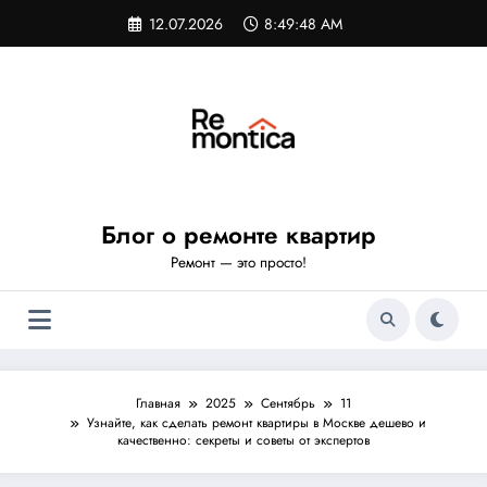
Перейти
12.07.2026
8:49:49 AM
к
содержимому
Блог о ремонте квартир
Ремонт — это просто!
Главная
2025
Сентябрь
11
Узнайте, как сделать ремонт квартиры в Москве дешево и
качественно: секреты и советы от экспертов