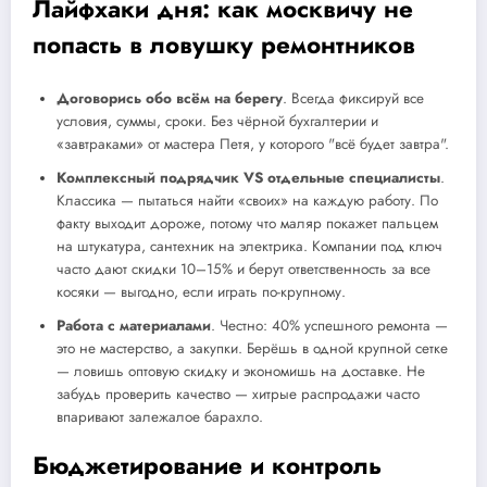
Лайфхаки дня: как москвичу не
попасть в ловушку ремонтников
Договорись обо всём на берегу
. Всегда фиксируй все
условия, суммы, сроки. Без чёрной бухгалтерии и
«завтраками» от мастера Петя, у которого "всё будет завтра".
Комплексный подрядчик VS отдельные специалисты
.
Классика — пытаться найти «своих» на каждую работу. По
факту выходит дороже, потому что маляр покажет пальцем
на штукатура, сантехник на электрика. Компании под ключ
часто дают скидки 10–15% и берут ответственность за все
косяки — выгодно, если играть по-крупному.
Работа с материалами
. Честно: 40% успешного ремонта —
это не мастерство, а закупки. Берёшь в одной крупной сетке
— ловишь оптовую скидку и экономишь на доставке. Не
забудь проверить качество — хитрые распродажи часто
впаривают залежалое барахло.
Бюджетирование и контроль