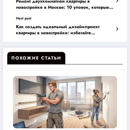
Ремонт двухкомнатной квартиры в
новостройке в Москве: 10 уловок, которые
помогут создать идеальный интерьер без
Next post
лишних затрат
Как создать идеальный дизайн-проект
квартиры в новостройке: избегайте
распространенных ошибок и создайте
комфортное пространство
ПОХОЖИЕ СТАТЬИ