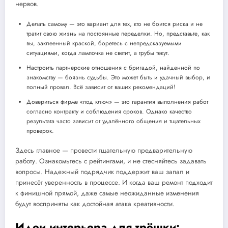
нервов.
Делать самому — это вариант для тех, кто не боится риска и не
тратит свою жизнь на постоянные переделки. Но, представьте, как
вы, заклеенный краской, боретесь с непредсказуемыми
ситуациями, когда лампочка не светит, а трубы текут.
Настроить партнерские отношения с бригадой, найденной по
знакомству — боязнь судьбы. Это может быть и удачный выбор, и
полный провал. Всё зависит от ваших рекомендаций!
Довериться фирме «под ключ» — это гарантия выполнения работ
согласно контракту и соблюдения сроков. Однако качество
результата часто зависит от удалённого общения и тщательных
проверок.
Здесь главное — провести тщательную предварительную
работу. Ознакомьтесь с рейтингами, и не стесняйтесь задавать
вопросы. Надежный подрядчик поддержит ваш запал и
принесёт уверенность в процессе. И когда ваш ремонт подходит
к финишной прямой, даже самые неожиданные изменения
будут восприняты как достойная атака креативности.
Идеи интерьера для трёшки: